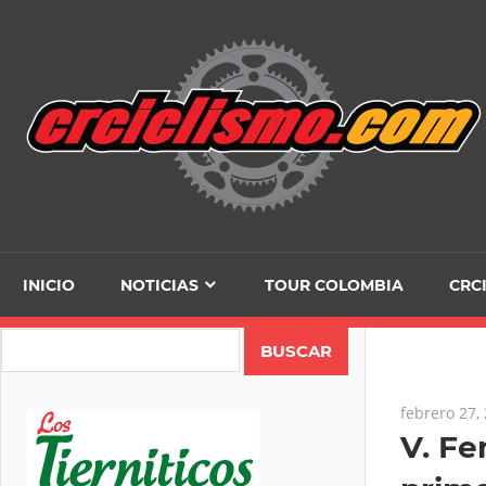
Skip
to
content
INICIO
NOTICIAS
TOUR COLOMBIA
CRC
Search
febrero 27,
V. Fe