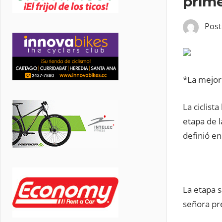
prim
Pos
*La mejor 
La ciclist
etapa de 
definió en
La etapa s
señora pre