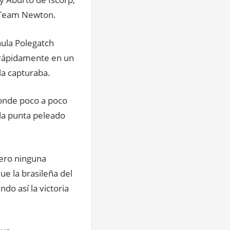
el Team Newton.
aula Polegatch
 rápidamente en un
la capturaba.
 donde poco a poco
 la punta peleado
pero ninguna
ue la brasileña del
ndo así la victoria