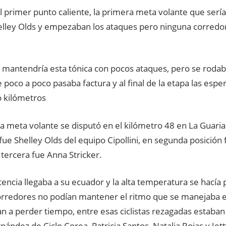
l primer punto caliente, la primera meta volante que sería
Shelley Olds y empezaban los ataques pero ninguna corredo
a mantendría esta tónica con pocos ataques, pero se roda
 poco a poco pasaba factura y al final de la etapa las esp
o kilómetros
 meta volante se disputó en el kilómetro 48 en La Guaria 
ue Shelley Olds del equipo Cipollini, en segunda posición
 tercera fue Anna Stricker.
ncia llegaba a su ecuador y la alta temperatura se hacía 
orredores no podían mantener el ritmo que se manejaba e
 a perder tiempo, entre esas ciclistas rezagadas estaba
nández de Ciclo Corea, Patricia Santos, Natalia Rojas y Jet