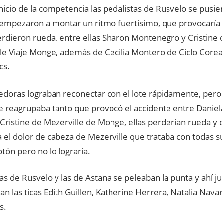
nicio de la competencia las pedalistas de Rusvelo se pusier
 empezaron a montar un ritmo fuertísimo, que provocaría
perdieron rueda, entre ellas Sharon Montenegro y Cristine 
le Viaje Monge, además de Cecilia Montero de Ciclo Corea
cs.
redoras lograban reconectar con el lote rápidamente, pe
se reagrupaba tanto que provocó el accidente entre Daniel
Cristine de Mezerville de Monge, ellas perderían rueda y 
 el dolor de cabeza de Mezerville que trataba con todas s
otón pero no lo lograría.
as de Rusvelo y las de Astana se peleaban la punta y ahí ju
n las ticas Edith Guillen, Katherine Herrera, Natalia Nava
s.