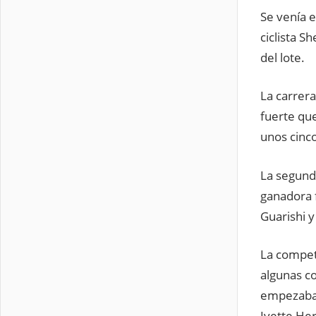
Se venía e
ciclista 
del lote.
La carrer
fuerte que
unos cinc
La segunda
ganadora f
Guarishi y
La compete
algunas c
empezaban
Ivette Her