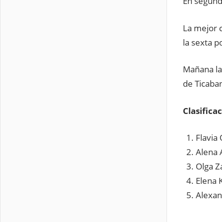
En segunda
La mejor 
la sexta p
Mañana la
de Ticaban
Clasifica
Flavia
Alena 
Olga Z
Elena 
Alexan