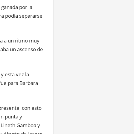
 ganada por la
ra podía separarse
ba a un ritmo muy
eraba un ascenso de
y esta vez la
 fue para Barbara
presente, con esto
n punta y
n Lineth Gamboa y
ty Aburto de Iscorp,