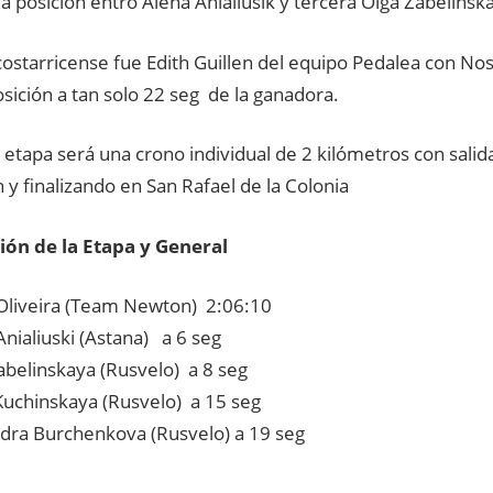
 posición entró Alena Anialiusik y tercera Olga Zabelinsk
costarricense fue Edith Guillen del equipo Pedalea con No
osición a tan solo 22 seg de la ganadora.
 etapa será una crono individual de 2 kilómetros con sali
 y finalizando en San Rafael de la Colonia
ción de la Etapa y General
 Oliveira (Team Newton) 2:06:10
Anialiuski (Astana) a 6 seg
abelinskaya (Rusvelo) a 8 seg
Kuchinskaya (Rusvelo) a 15 seg
dra Burchenkova (Rusvelo) a 19 seg