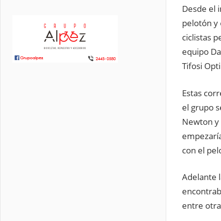
Desde el i
pelotón y
ciclistas 
equipo Da
Tifosi Opti
Estas cor
el grupo 
Newton y 
empezaría
con el pel
Adelante l
encontraba
entre otra