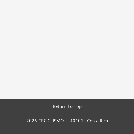
Return To Top
2026 CRCICLISMO
40101 ·
Costa Rica