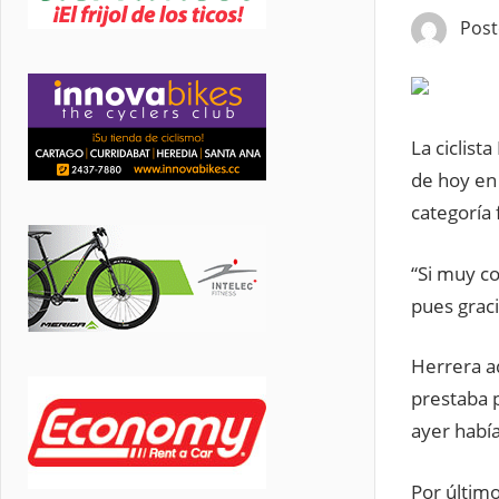
Pos
La ciclist
de hoy en 
categoría
“Si muy co
pues graci
Herrera a
prestaba 
ayer había
Por último