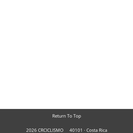
Return To Top
2026 CRCICLISMO
40101 ·
Costa Rica