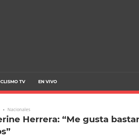
CRCICLISMO
ICLISMO TV
EN VIVO
3
Nacionales
rine Herrera: “Me gusta bastan
os”