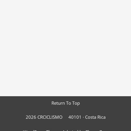
Return To Top
2026 CRCICLISMO
40101 ·
Costa Rica