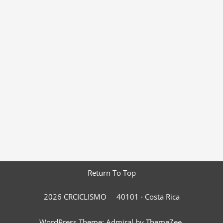
Return To Top
2026 CRCICLISMO
40101 ·
Costa Rica
WordPress Theme: Admiral by ThemeZee.