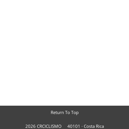
Return To Top
2026 CRCICLISMO
40101 ·
Costa Rica