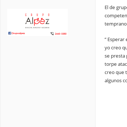
El de grup
competenc
temprano y
“ Esperar 
yo creo qu
se presta 
torpe atac
creo que t
algunos co