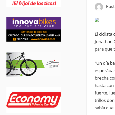
Pos
El ciclist
Jonathan 
para que 
“Un día b
esperábam
brecha co
hasta con 
fuerte, lu
trillos do
sabía que 