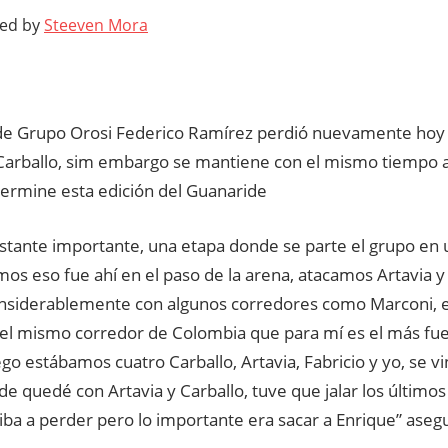
ted by
Steeven Mora
a de Grupo Orosi Federico Ramírez perdió nuevamente hoy e
Carballo, sim embargo se mantiene con el mismo tiempo a
termine esta edición del Guanaride
astante importante, una etapa donde se parte el grupo en 
os eso fue ahí en el paso de la arena, atacamos Artavia y
nsiderablemente con algunos corredores como Marconi, el
el mismo corredor de Colombia que para mí es el más fuert
ego estábamos cuatro Carballo, Artavia, Fabricio y yo, se v
nde quedé con Artavia y Carballo, tuve que jalar los último
iba a perder pero lo importante era sacar a Enrique” aseg