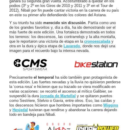
ganara su segunda gran vuelta. Acostumbrado a quedar en los
podios (3º y 2º en los Giros de 2010 y 2011 y 3º en el Tour de
2012), Nibali por fin puede cantar victoria en la carrera de su país
en este su primer año defendiendo los colores del Astana.
Y su triunfo ha sido
merecido sin discusión
. Partía como uno
de los grandes favoritos y, día a día, ha ido demostrando ser el
más fuerte de este edición. Una fortaleza demostrada en todos
los terrenos: los descensos, las contrarrelojs y la alta montaña,
que le reportaron una victoria de etapa en la
cronoescalada
y
otra en la dura y épica etapa de
Lavaredo
, donde nos dejó una
imagen para el recuerdo bajo la intensa nevada.
Precisamente
el temporal
ha sido también gran protagonista de
esta edición. Las fuertes nevadas y la lluvia no quisieron perderse
la ‘corsa rosa’ e hicieron que su trazado se viera modificado en
varias ocasiones: se recortó el ascenso al mítico Galibier, se
suspendió la dura
jornada de Martellal
y se quitaron puertos
como Sestriere, Stelvio o Gavia, entre otros. Eso, las caídas y
los descensos hicieron que hombres importantes como
Wiggins
y
Hesjedal
tuvieran que rendirse y abandonar la carrera dejando
todo en bandeja para Nibali.