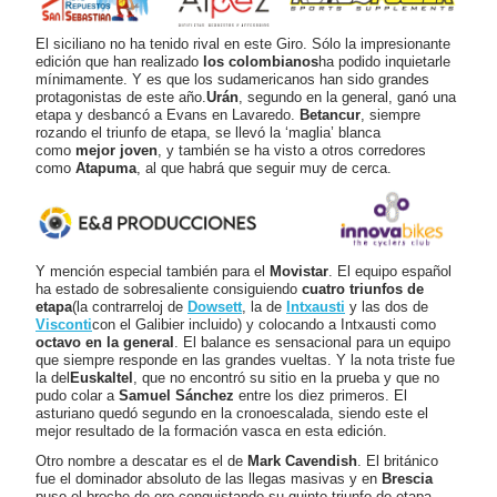
El siciliano no ha tenido rival en este Giro. Sólo la impresionante
edición que han realizado
los colombianos
ha podido inquietarle
mínimamente. Y es que los sudamericanos han sido grandes
protagonistas de este año.
Urán
, segundo en la general, ganó una
etapa y desbancó a Evans en Lavaredo.
Betancur
, siempre
rozando el triunfo de etapa, se llevó la ‘maglia’ blanca
como
mejor joven
, y también se ha visto a otros corredores
como
Atapuma
, al que habrá que seguir muy de cerca.
Y mención especial también para el
Movistar
. El equipo español
ha estado de sobresaliente consiguiendo
cuatro triunfos de
etapa
(la contrarreloj de
Dowsett
, la de
Intxausti
y las dos de
Visconti
con el Galibier incluido) y colocando a Intxausti como
octavo en la general
. El balance es sensacional para un equipo
que siempre responde en las grandes vueltas. Y la nota triste fue
la del
Euskaltel
, que no encontró su sitio en la prueba y que no
pudo colar a
Samuel Sánchez
entre los diez primeros. El
asturiano quedó segundo en la cronoescalada, siendo este el
mejor resultado de la formación vasca en esta edición.
Otro nombre a descatar es el de
Mark Cavendish
. El británico
fue el dominador absoluto de las llegas masivas y en
Brescia
puso el broche de oro conquistando su quinto triunfo de etapa.