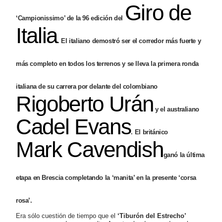
Giro de
‘Campionissimo’ de la 96 edición del
Italia
. El italiano demostró ser el corredor más fuerte y
más completo en todos los terrenos y se lleva la primera ronda
italiana de su carrera por delante del colombiano
Rigoberto Urán
y el australiano
Cadel Evans
. El británico
Mark Cavendish
ganó la última
etapa en Brescia completando la ‘manita’ en la presente ‘corsa
rosa’.
Era sólo cuestión de tiempo que el
‘Tiburón del Estrecho’