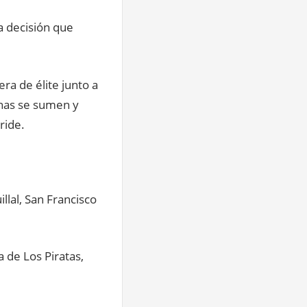
a decisión que
ra de élite junto a
onas se sumen y
ride.
llal, San Francisco
 de Los Piratas,