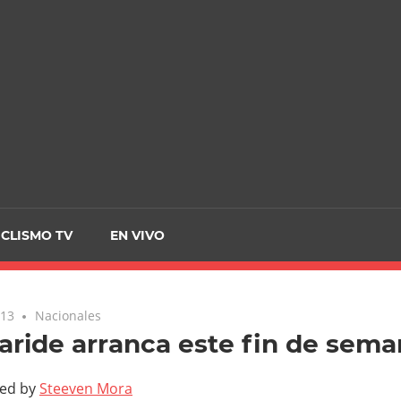
CRCICLISMO
ICLISMO TV
EN VIVO
013
Nacionales
ride arranca este fin de sema
ted by
Steeven Mora