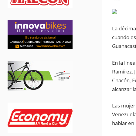
La décima 
cuando es
Guanacast
En la líne
Ramírez, 
Chacón, Ed
alcanzar l
Las mujere
Venezuela
hablar en 