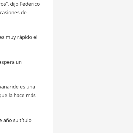
os”, dijo Federico
ocasiones de
 es muy rápido el
espera un
uanaride es una
 que la hace más
 año su título