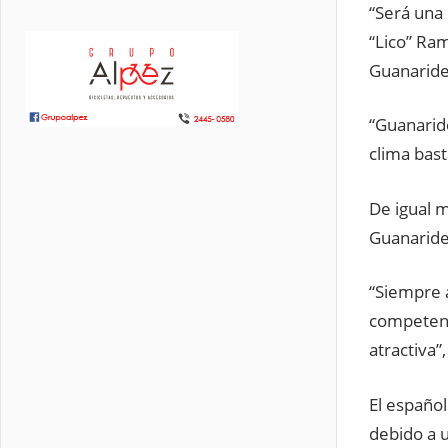
“Será una 
“Lico” Ram
Guanaride
“Guanaride
clima bast
De igual 
Guanaride
“Siempre 
competenci
atractiva”,
El españo
debido a u