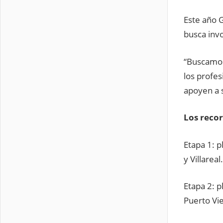
Este año 
busca invo
“Buscamos 
los profes
apoyen a s
Los recor
Etapa 1: p
y Villareal.
Etapa 2: p
Puerto Vie