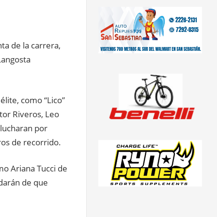
a de la carrera,
Langosta
élite, como “Lico”
tor Riveros, Leo
 lucharan por
ros de recorrido.
mo Ariana Tucci de
 darán de que