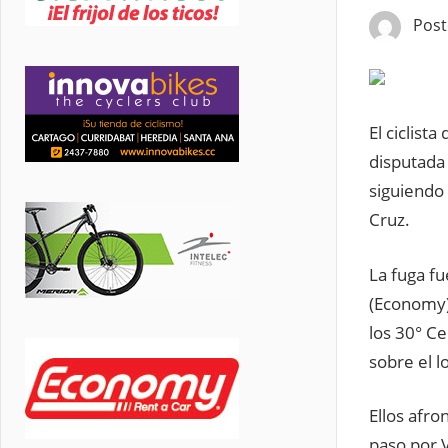
Pos
El ciclist
disputada
siguiendo 
Cruz.
La fuga fu
(Economy)
los 30° C
sobre el lo
Ellos afro
paso por V