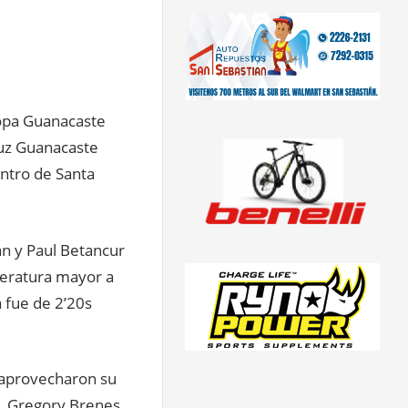
Copa Guanacaste
ruz Guanacaste
entro de Santa
ran y Paul Betancur
peratura mayor a
 fue de 2’20s
y aprovecharon su
de Gregory Brenes,