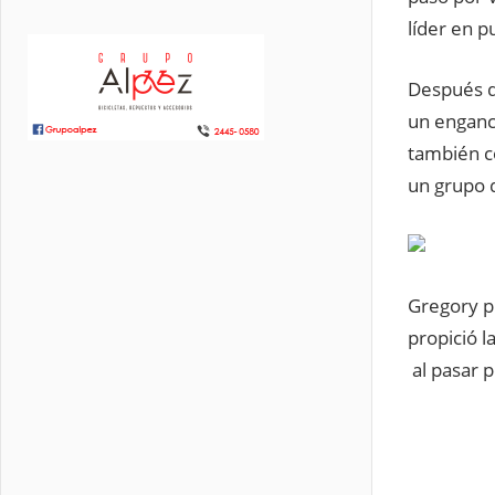
líder en 
Después de
un enganc
también c
un grupo d
Gregory p
propició l
al pasar 