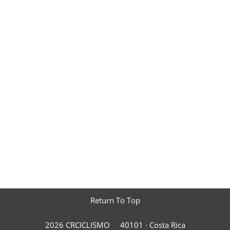
Return To Top
2026 CRCICLISMO
40101 ·
Costa Rica