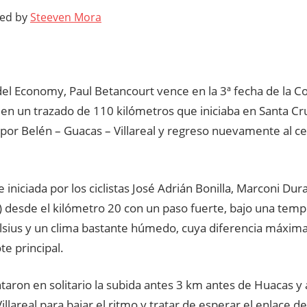
ted by
Steeven Mora
a del Economy, Paul Betancourt vence en la 3ª fecha de la 
 en un trazado de 110 kilómetros que iniciaba en Santa C
por Belén – Guacas – Villareal y regreso nuevamente al c
e iniciada por los ciclistas José Adrián Bonilla, Marconi Du
 desde el kilómetro 20 con un paso fuerte, bajo una tem
elsius y un clima bastante húmedo, cuya diferencia máxima
te principal.
ntaron en solitario la subida antes 3 km antes de Huacas 
illareal para bajar el ritmo y tratar de esperar el enlace 