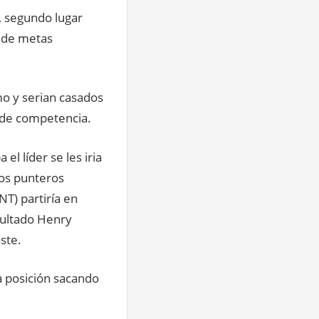
, segundo lugar
o de metas
o y serian casados
 de competencia.
el líder se les iria
los punteros
NT) partiría en
esultado Henry
ste.
a posición sacando