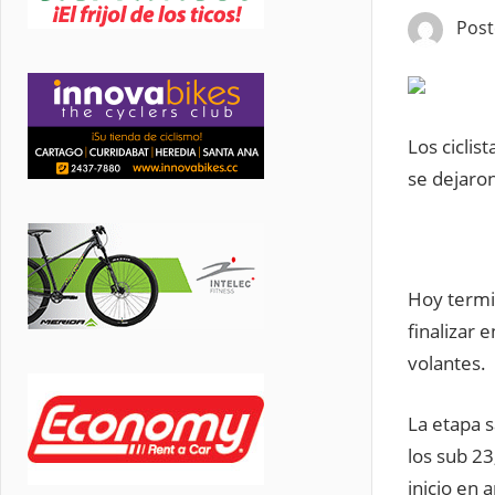
Pos
Los cicli
se dejaron
Hoy termin
finalizar 
volantes.
La etapa s
los sub 23
inicio en