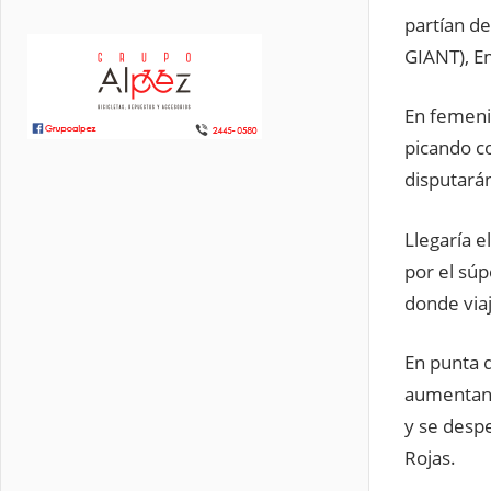
partían de
GIANT), Em
En femenin
picando co
disputará
Llegaría e
por el súp
donde viaj
En punta 
aumentand
y se desp
Rojas.