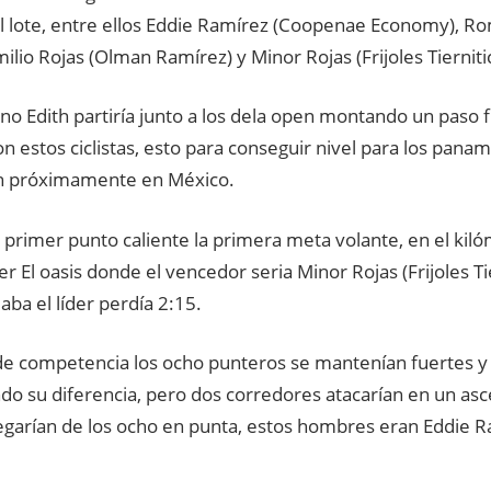
l lote, entre ellos Eddie Ramírez (Coopenae Economy), Rom
ilio Rojas (Olman Ramírez) y Minor Rojas (Frijoles Tierniti
o Edith partiría junto a los dela open montando un paso f
n estos ciclistas, esto para conseguir nivel para los pana
n próximamente en México.
l primer punto caliente la primera meta volante, en el kil
er El oasis donde el vencedor seria Minor Rojas (Frijoles Tie
aba el líder perdía 2:15.
de competencia los ocho punteros se mantenían fuertes y
o su diferencia, pero dos corredores atacarían en un as
egarían de los ocho en punta, estos hombres eran Eddie R