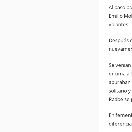
Al paso p
Emilio Mol
volantes.
Después d
nuevament
Se venían 
encima a 
apuraban e
solitario 
Raabe se 
En femenin
diferenci