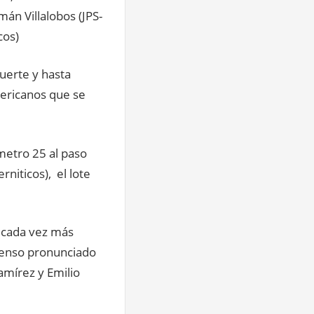
án Villalobos (JPS-
cos)
uerte y hasta
mericanos que se
ómetro 25 al paso
rniticos), el lote
 cada vez más
censo pronunciado
amírez y Emilio