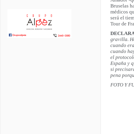
Bruselas h
médicos que
será el ti
Tour de Fra
DECLARAC
gravilla. H
cuando era 
cuando hay
el protoco
España y q
si precisa
pena porque
FOTO Y F