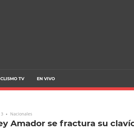
CRCICLISMO
ICLISMO TV
EN VIVO
13
Nacionales
y Amador se fractura su claví