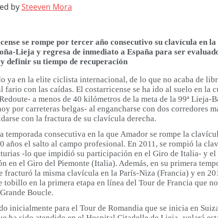
ted by
Steeven Mora
icense se rompe por tercer año consecutivo su clavícula en la 
oña-Lieja y regresa de inmediato a España para ser evalua
y definir su tiempo de recuperación
 ya en la elite ciclista internacional, de lo que no acaba de l
l fario con las caídas. El costarricense se ha ido al suelo en la c
Redoute- a menos de 40 kilómetros de la meta de la 99ª Lieja-B
hoy por carreteras belgas- al engancharse con dos corredores má
ldarse con la fractura de su clavícula derecha.
era temporada consecutiva en la que Amador se rompe la clavícu
0 años el salto al campo profesional. En 2011, se rompió la clav
turias -lo que impidió su participación en el Giro de Italia- y el
ón en el Giro del Piemonte (Italia). Además, en su primera tem
e fracturó la misma clavícula en la París-Niza (Francia) y en 20
 tobillo en la primera etapa en línea del Tour de Francia que no
 Grande Boucle.
do inicialmente para el Tour de Romandia que se inicia en Suiz
 ha sido atendido en el Hospital Citadelle de Lieja- volará es