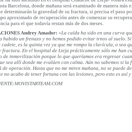
asta Barcelona, donde mañana será examinado de manera más ex
 determinarán la gravedad de su fractura, si precisa el paso po
empo aproximado de recuperación antes de comenzar su recupera
ncia para el que todavía restan más de dos meses.
IONES Andrey Amador:
«
La caída ha sido en una curva qu
a habido un frenazo y no hemos podido evitar irnos al suelo. Si
cadete, es la quinta vez ya que me rompo la clavícula, o sea qu
 fractura. En el hospital de Lieja prácticamente sólo me han c
lo de inmovilización porque lo que queríamos era regresar cuan
ue sea allí donde me evalúen con calma. Aún no sabemos si la f
rá de operación. Hasta que no me miren mañana, no se puede de
 no acabo de tener fortuna con las lesiones, pero esto es así 
UENTE:MOVISTARTEAM.COM