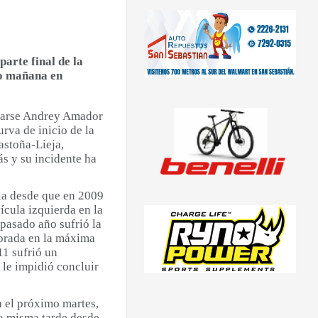
parte final de la
do mañana en
ibrarse Andrey Amador
urva de inicio de la
astoña-Lieja,
s y su incidente ha
la desde que en 2009
ícula izquierda en la
 pasado año sufrió la
porada en la máxima
11 sufrió un
 le impidió concluir
a el próximo martes,
ta misma tarde desde