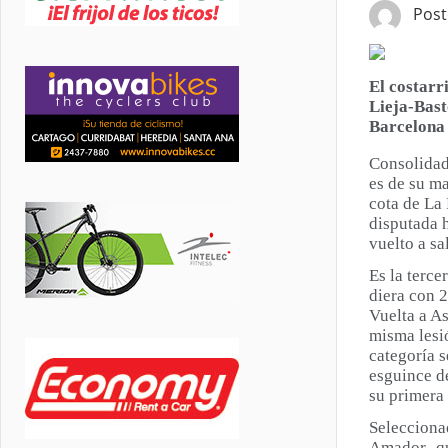
Pos
El costarr
Lieja-Bast
Barcelona 
Consolidado
es de su ma
cota de La 
disputada 
vuelto a sa
Es la terc
diera con 2
Vuelta a As
misma lesi
categoría s
esguince de
su primera
Selecciona
Amador -que