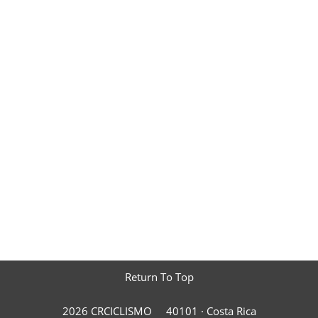
Return To Top
2026 CRCICLISMO
40101 ·
Costa Rica