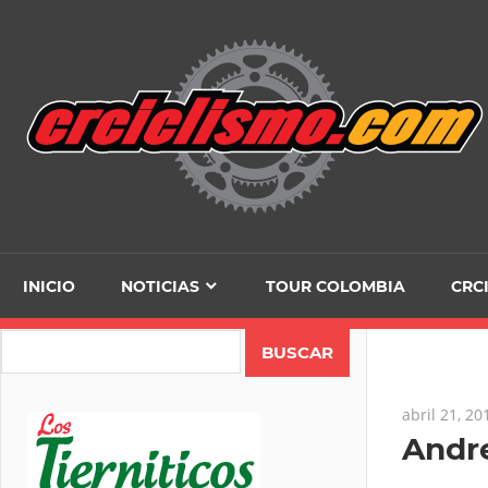
Skip
to
content
INICIO
NOTICIAS
TOUR COLOMBIA
CRC
Search
abril 21, 20
Andre