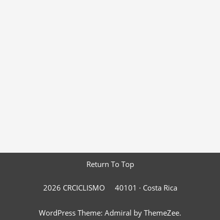
Return To Top
2026 CRCICLISMO
40101 ·
Costa Rica
WordPress Theme: Admiral by ThemeZee.