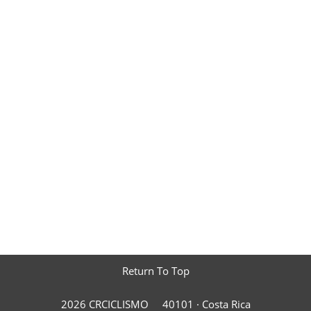
Return To Top
2026 CRCICLISMO
40101 ·
Costa Rica