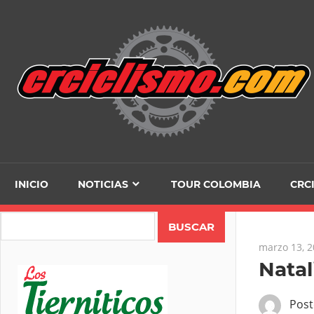
Skip
to
content
INICIO
NOTICIAS
TOUR COLOMBIA
CRC
Search
marzo 13, 
Natal
Pos