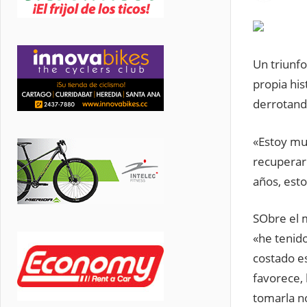
Un triunfo
propia his
derrotando
«Estoy mu
recuperar
años, est
SObre el m
«he tenido
costado es
favorece,
tomarla n