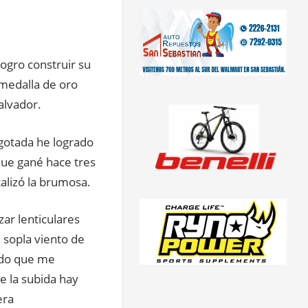
logro construir su
 medalla de oro
alvador.
gotada he logrado
que gané hace tres
alizó la brumosa.
zar lenticulares
 sopla viento de
tido que me
e la subida hay
era