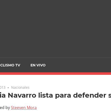
CRCICLISMO
ICLISMO TV
EN VIVO
2013
Nacionales
ia Navarro lista para defender s
ted by
Steeven Mora