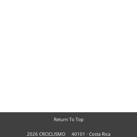
Return To Top
2026 CRCICLISMO
40101 ·
Costa Rica