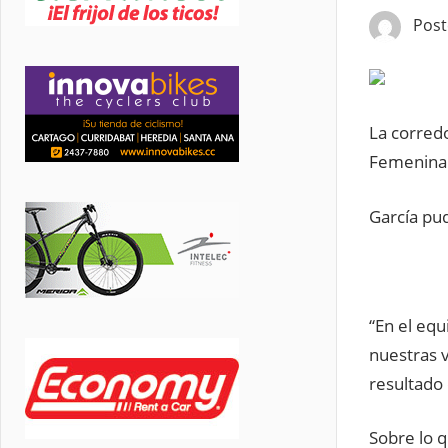
Pos
La corredo
Femenina 
García pud
“En el equ
nuestras v
resultado 
Sobre lo q