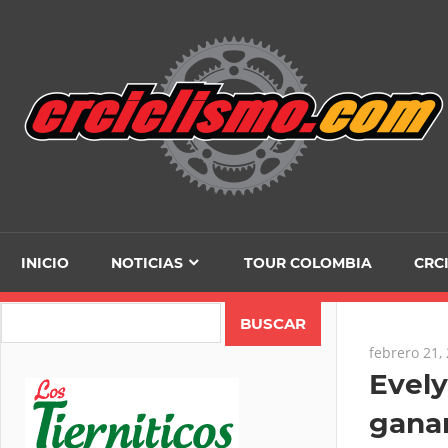
Skip
to
content
INICIO
NOTICIAS
TOUR COLOMBIA
CRC
Search
febrero 21,
Evely
gana