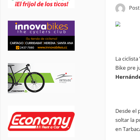
Pos
La ciclista
Bike pre j
Hernández
Desde el p
soltar la 
en Tarbac