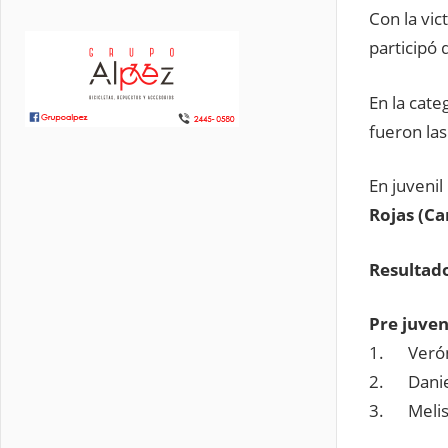
Con la vi
participó 
En la cat
fueron las
En juveni
Rojas (Ca
Resultad
Pre juven
1. Veróni
2. Daniel
3. Meliss