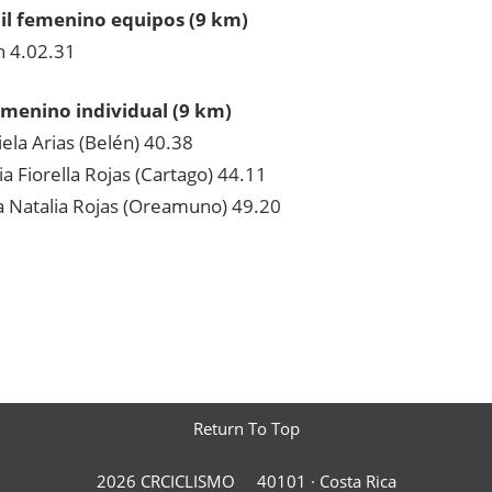
il femenino equipos (9 km)
 4.02.31
emenino individual (9 km)
la Arias (Belén) 40.38
 Fiorella Rojas (Cartago) 44.11
Natalia Rojas (Oreamuno) 49.20
Return To Top
2026 CRCICLISMO
40101 ·
Costa Rica