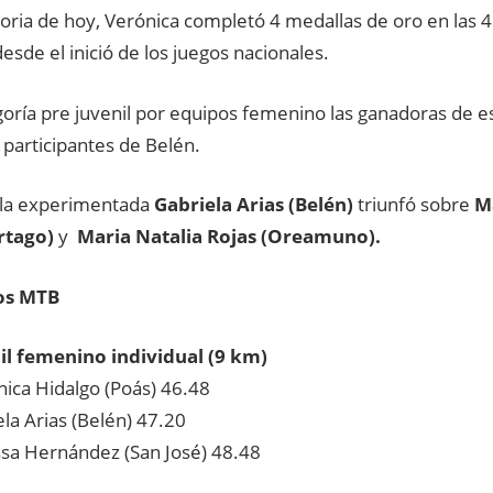
ctoria de hoy, Verónica completó 4 medallas de oro en las
desde el inició de los juegos nacionales.
egoría pre juvenil por equipos femenino las ganadoras de 
 participantes de Belén.
l la experimentada
Gabriela Arias (Belén)
triunfó sobre
Ma
rtago)
y
Maria Natalia Rojas (Oreamuno).
os MTB
il femenino individual (9 km)
ca Hidalgo (Poás) 46.48
a Arias (Belén) 47.20
a Hernández (San José) 48.48