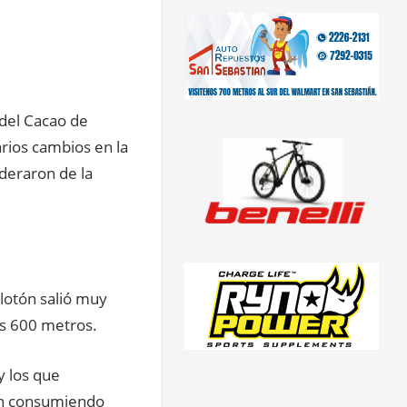
 del Cacao de
arios cambios en la
oderaron de la
pelotón salió muy
s 600 metros.
y los que
an consumiendo