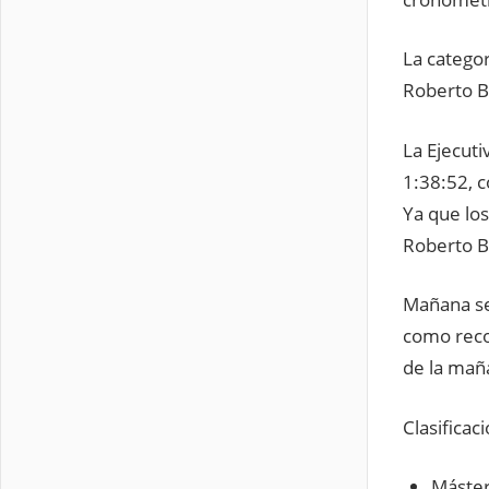
La categor
Roberto B
La Ejecut
1:38:52, c
Ya que los
Roberto Ba
Mañana se 
como reco
de la mañ
Clasificac
Máster