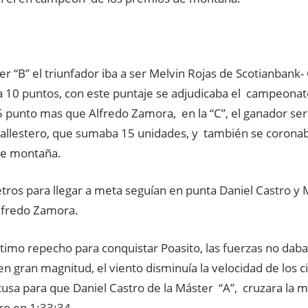
er “B” el triunfador iba a ser Melvin Rojas de Scotianbank- 
a 10 puntos, con este puntaje se adjudicaba el campeona
5 punto mas que Alfredo Zamora, en la “C”, el ganador se
allestero, que sumaba 15 unidades, y también se coron
de montaña.
tros para llegar a meta seguían en punta Daniel Castro y 
fredo Zamora.
ltimo repecho para conquistar Poasito, las fuerzas no daban,
n gran magnitud, el viento disminuía la velocidad de los ci
usa para que Daniel Castro de la Máster “A”, cruzara la m
o en 1:33:34.