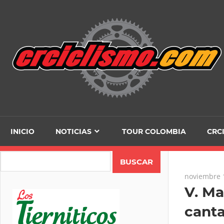
Skip
to
content
INICIO
NOTICIAS
TOUR COLOMBIA
CRC
Search
noviembre 
V. Ma
canta