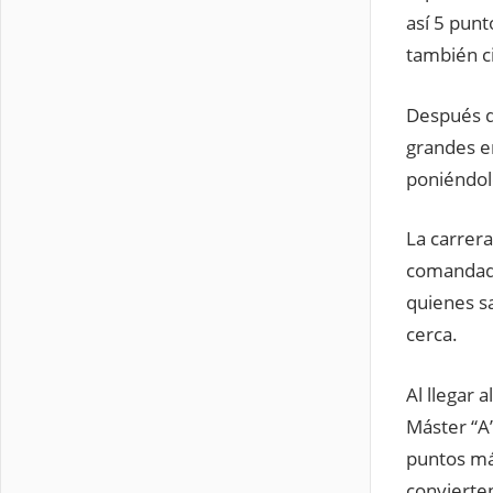
así 5 punt
también c
Después d
grandes e
poniéndole
La carrera
comandada
quienes s
cerca.
Al llegar 
Máster “A”
puntos má
convierte