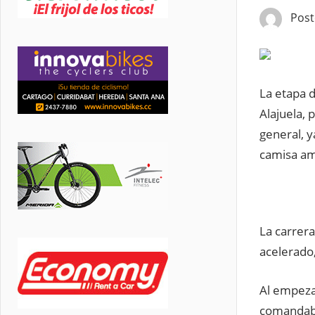
Pos
La etapa 
Alajuela, 
general, y
camisa ama
La carrera
acelerado
Al empeza
comandaba