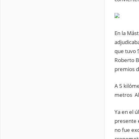
En la Mást
adjudicab
que tuvo 
Roberto B
premios 
A 5 kilóme
metros Al
Ya en el ú
presente e
no fue exc
cronometr