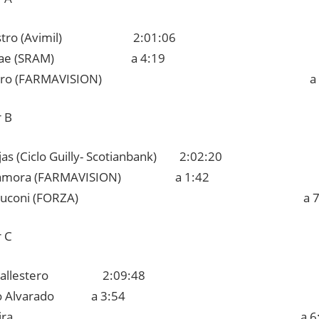
Castro (Avimil) 2:01:06
illanae (SRAM) a 4:19
or Alfaro (FARMAVISION) a 6
 B
jas (Ciclo Guilly- Scotianbank) 2:02:20
 Zamora (FARMAVISION) a 1:42
iano Luconi (FORZA) a 7:
 C
 Ballestero 2:09:48
ulio Alvarado a 3:54
is Moreira a 6:3