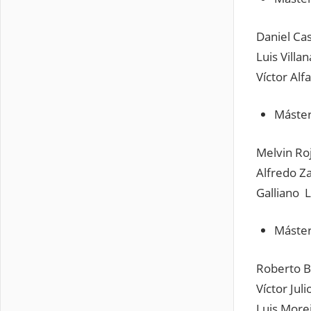
Daniel 
Luis V
Víct
Máster
Melvin Ro
Alfredo
Gall
Máster
Roberto
Víctor J
Lu