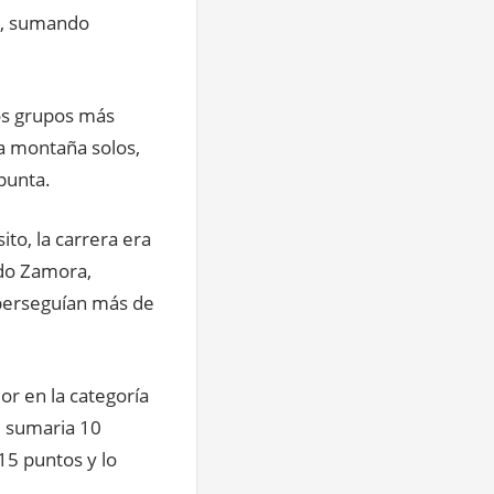
ro, sumando
os grupos más
a montaña solos,
 punta.
to, la carrera era
edo Zamora,
 perseguían más de
or en la categoría
e sumaria 10
15 puntos y lo