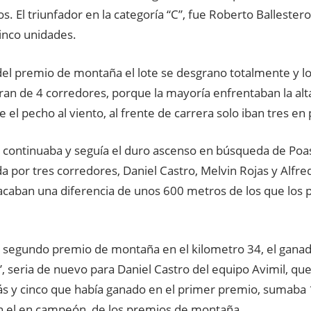
os. El triunfador en la categoría “C”, fue Roberto Balleste
inco unidades.
el premio de montaña el lote se desgrano totalmente y l
ran de 4 corredores, porque la mayoría enfrentaban la alt
 el pecho al viento, al frente de carrera solo iban tres en
 continuaba y seguía el duro ascenso en búsqueda de Poasi
 por tres corredores, Daniel Castro, Melvin Rojas y Alfr
acaban una diferencia de unos 600 metros de los que los
al segundo premio de montaña en el kilometro 34, el ganad
, seria de nuevo para Daniel Castro del equipo Avimil, qu
s y cinco que había ganado en el primer premio, sumaba 
n el en campeón de los premios de montaña.