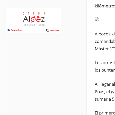
kilómetro
A pocos k
comandaban
Máster “C”
Los otros 
los punte
Al llegar 
Poas, el g
sumaria 5
El primero