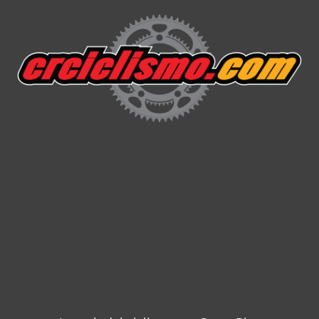
Skip
to
content
CRCICLISM