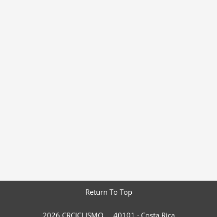
Return To Top
2026 CRCICLISMO
40101 ·
Costa Rica