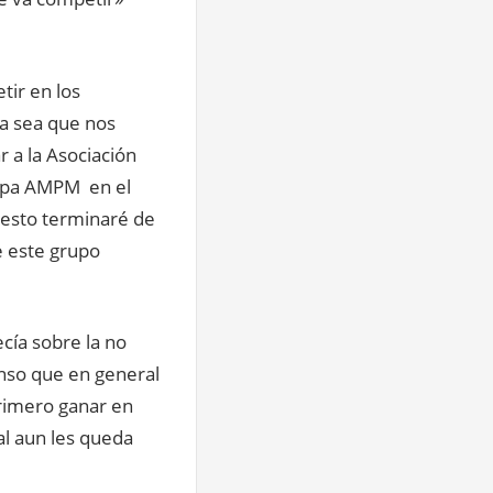
tir en los
ya sea que nos
ar a la Asociación
Copa AMPM en el
 esto terminaré de
e este grupo
cía sobre la no
enso que en general
primero ganar en
al aun les queda