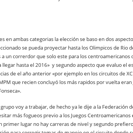
es en ambas categorias la elección se baso en dos aspect
eccionado se pueda proyectar hasta los Olimpicos de Rio d
a un correrdor que solo este para los centroamericanos
 llegar hasta el 2016» y segundo aspecto que evaluo el es
ias de el año anterior «por ejemplo en los circuitos de X
MPM que recien concluyó los más rapidos por vuelta eran 
Fonseca».
grupo voy a trabajar, de hecho ya le dije a la Federación 
esitar más fogueos previo a los Juegos Centroamericanos 
n primer lugar no hay carreras de nivel y segundo prefier
ción para corregir temas de manejo en el circuito donde 