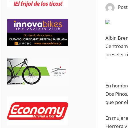
Pos
Albin Bren
Centroamer
preselecci
En hombre
Dos Pinos
que por e
En mujeres
Herrera y