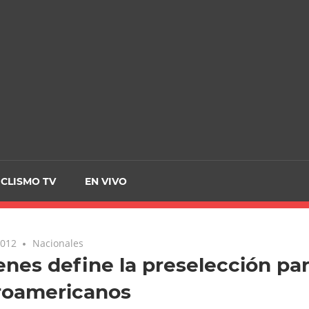
CRCICLISMO
ICLISMO TV
EN VIVO
2012
Nacionales
enes define la preselección par
roamericanos