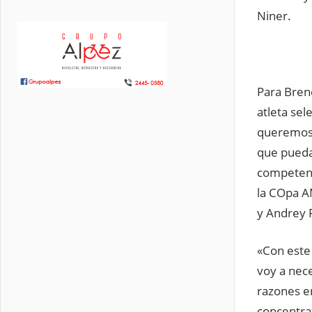
Niner.
Para Bren
atleta sel
queremos 
que pueda
competenc
la COpa A
y Andrey 
«Con este 
voy a nec
razones e
concentra