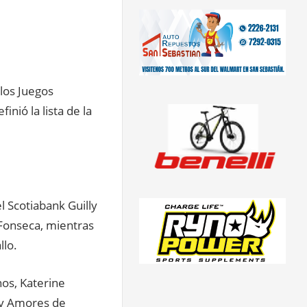
 los Juegos
nió la lista de la
 Scotiabank Guilly
Fonseca, mientras
llo.
nos, Katerine
ncy Amores de