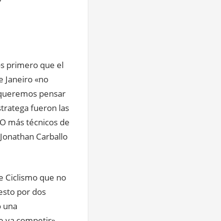
os primero que el
e Janeiro «no
 queremos pensar
tratega fueron las
CO más técnicos de
Jonathan Carballo
de Ciclismo que no
esto por dos
o una
se va competir»