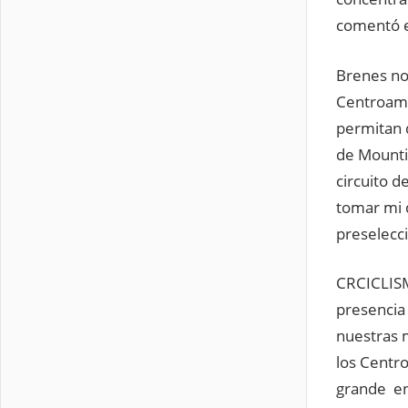
comentó e
Brenes no 
Centroamer
permitan d
de Mounti
circuito d
tomar mi d
preselecc
CRCICLISM
presencia
nuestras 
los Centr
grande en 