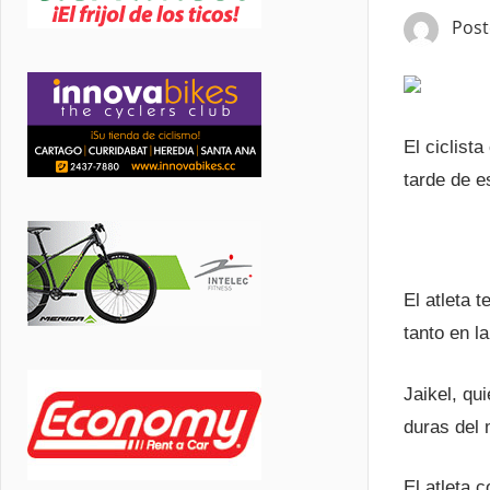
Pos
El ciclist
tarde de 
El atleta 
tanto en l
Jaikel, qu
duras del
El atleta 