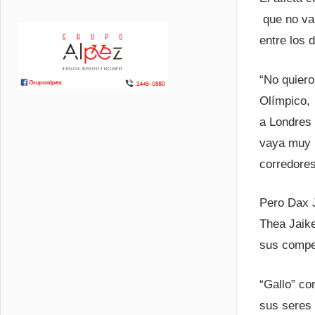
que no va 
entre los 
“No quiero
Olímpico, 
a Londres 
vaya muy b
corredores
Pero Dax J
Thea Jaike
sus compe
“Gallo” co
sus seres 