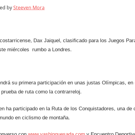
ted by
Steeven Mora
a costarricense, Dax Jaiquel, clasificado para los Juegos Para
este miércoles rumbo a Londres.
tendrá su primera participación en unas justas Olímpicas, e
a prueba de ruta como la contrarreloj.
ien ha participado en la Ruta de los Conquistadores, una d
 mundo en ciclismo de montaña.
converso con
www.yashinquesada.com
y Encuentro Deportiv