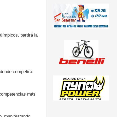
límpicos, partirá la
n donde competirá
e competencias más
o manifestando