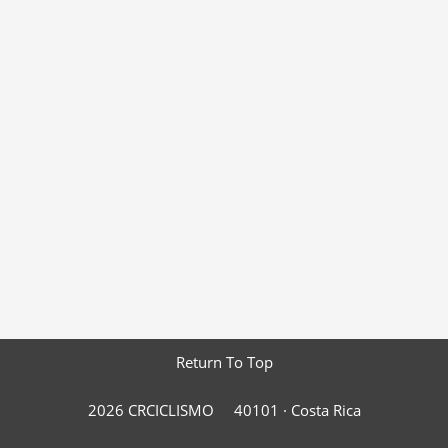
Return To Top
2026 CRCICLISMO
40101 ·
Costa Rica