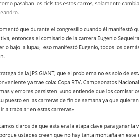
como pasaban los ciclsitas estos carros, solamente cambia
Leandro.
omentó que durante el congresillo cuando él manifestó q
tiva, entonces el comisario de la carrera Eugenio Sequeir
erlo bajo la lupa», eso manifestó Eugenio, todos los demá
n.
tratega de la JPS GIANT, que el problema no es solo de esta
conveniente ya trae cola: Copa RTV, Campeonatos Naciona
emas y errores persisten «uno entiende que los comisario
su puesto en las carreras de fin de semana ya que quieren
ir a trabajar en estas carreras»
amos claros de que esta era la etapa clave para ganar la v
porque ustedes creen que no hay tanta montaña en este e