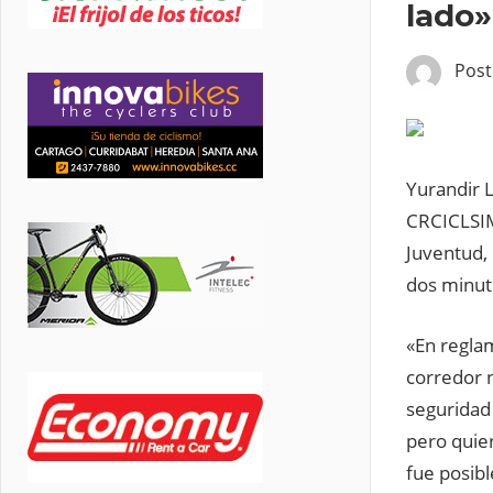
lado»
Pos
Yurandir L
CRCICLSIMO
Juventud,
dos minuto
«En reglam
corredor n
seguridad 
pero quier
fue posib