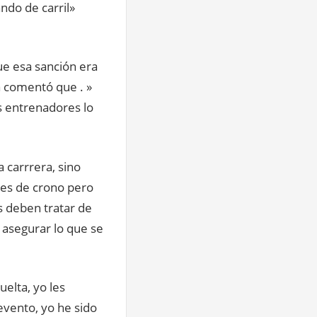
ndo de carril»
ue esa sanción era
a comentó que . »
s entrenadores lo
 carrrera, sino
les de crono pero
s deben tratar de
 asegurar lo que se
uelta, yo les
vento, yo he sido