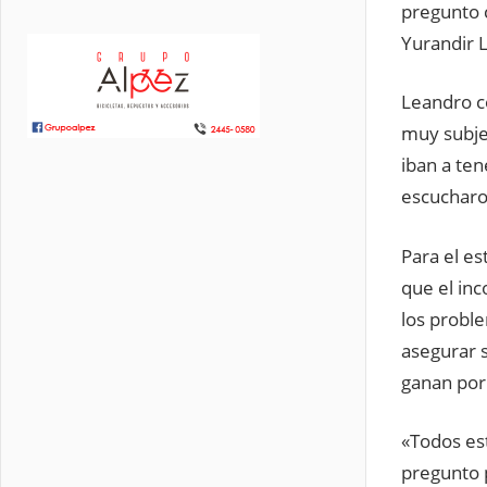
pregunto 
Yurandir 
Leandro c
muy subje
iban a ten
escucharo
Para el es
que el in
los probl
asegurar 
ganan por 
«Todos est
pregunto 