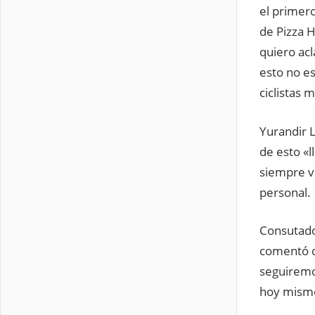
el primero
de Pizza H
quiero ac
esto no es
ciclistas 
Yurandir L
de esto «l
siempre v
personal.
Consutado
comentó qu
seguiremo
hoy mism