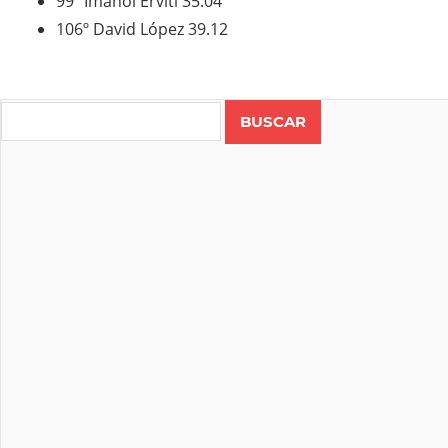
99º
Imanol Erviti
35.04
106º
David López
39.12
Search