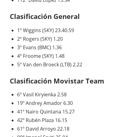
112º
David López
13.54
Clasificación General
1º
Wiggins
(SKY)
23.40.59
2º
Rogers
(SKY)
1.20
3º
Evans
(BMC)
1.36
4º
Froome
(SKY)
1.48
5º
Van den Broeck
(LTB)
2.22
Clasificación Movistar Team
6º
Vasil Kiryienka
2.58
19º
Andrey Amador
6.30
41º
Nairo Quintana
15.27
42º
Rubén Plaza
16.15
61º
David Arroyo
22.18