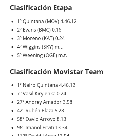
Clasificación Etapa
1º
Quintana
(MOV)
4.46.12
2º
Evans
(BMC)
0.16
3º
Moreno
(KAT)
0.24
4º
Wiggins
(SKY)
m.t.
5º
Weening
(OGE)
m.t.
Clasificación Movistar Team
1º
Nairo Quintana
4.46.12
7º
Vasil Kiryienka
0.24
27º
Andrey Amador
3.58
42º
Rubén Plaza
5.28
58º
David Arroyo
8.13
96º
Imanol Erviti
13.34