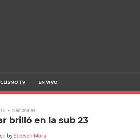
CRCICLISMO
ICLISMO TV
EN VIVO
012
Nacionales
ar brilló en la sub 23
ted by
Steeven Mora