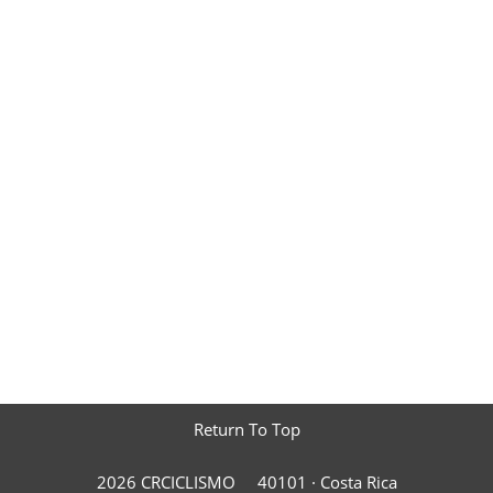
Return To Top
2026 CRCICLISMO
40101 ·
Costa Rica