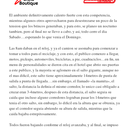
El ambiente definitivamente calento fuerte con esta competencia,
mientras algunos otros aprovecharon para desestrezarse un poco de la
tension que los brincos generaban, y para esto, se planeo un nocturno
tambien, pero al final no se llevo a cabo, y asi, todo cerro el dia
Sabado….esperando lo que venia el Domingo.
Las 8am daban en el reloj, y ya el camion se asomaba para comenzar a
tomar a todos para el reciclaje, y con esto, el publico comenzo a llegar,
motos, pickups, automoviles, bicicletas, a pie, cuadraciclos…en fin, un
menu de personalidades se dieron cita en el hotel que abrio sus puertas
a este publico, y la mayoria se aglomero en el salto gigante, aunque no
el mas dificil, este salto tiene aproximadamente 14metros de punta de
salida a punta de llegada….sin embargo, el llamado «la mamita», el
salto, la distancia la definia el mismo corredor, lo unico casi obligado a
cruzar eran 3-4metros, despues de esta distancia, el salto seguia su
caida que incluso alguno corredores lograban pasar los 14metros que
tenia el otro salto, sin embargo, lo dificil era la altura que se obtenia, ya
que el corredor seguia abriendo su altura de salida, mientras que la
caida bajaba estrepitosamente.
Todos fueron bajando conforme el reloj avanzaba, y al final, se impuso