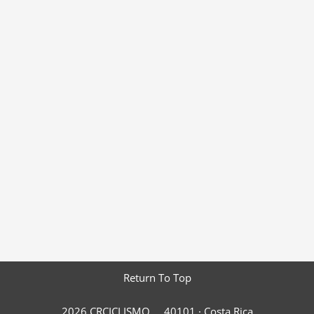
Return To Top
2026 CRCICLISMO
40101 ·
Costa Rica