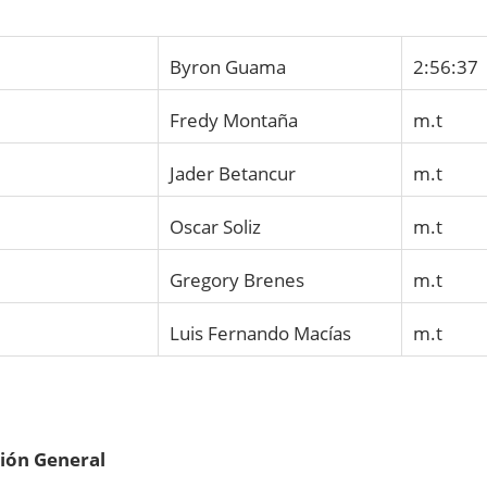
Byron Guama
2:56:37
Fredy Montaña
m.t
Jader Betancur
m.t
Oscar Soliz
m.t
Gregory Brenes
m.t
Luis Fernando Macías
m.t
ción General