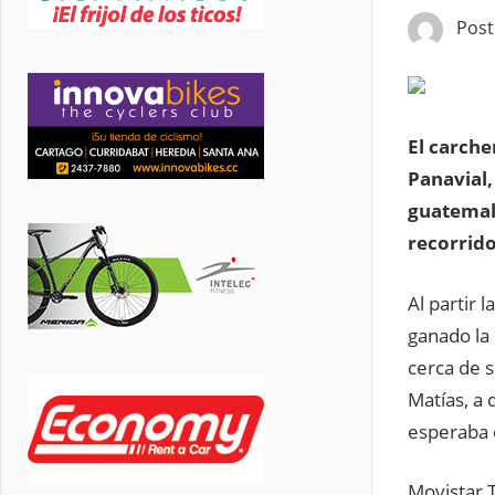
Pos
El carche
Panavial,
guatemalt
recorrido
Al partir 
ganado la 
cerca de s
Matías, a 
esperaba 
Movistar T