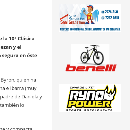
 la 10ª Clásica
ezan y el
 segura en éste
a Byron, quien ha
ana e Ibarra (muy
o padre de Daniela y
 también lo
erte y compacta