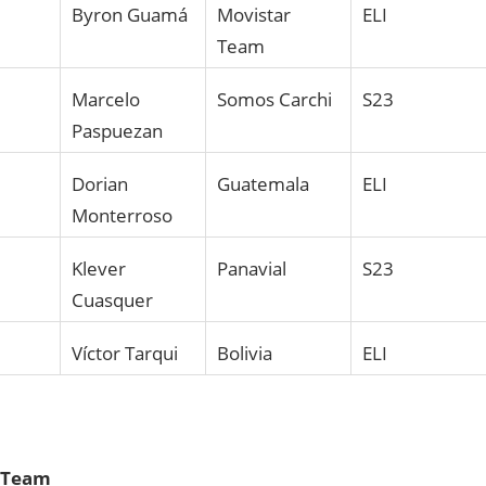
Byron Guamá
Movistar
ELI
Team
Marcelo
Somos Carchi
S23
Paspuezan
Dorian
Guatemala
ELI
Monterroso
Klever
Panavial
S23
Cuasquer
Víctor Tarqui
Bolivia
ELI
 Team