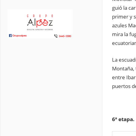
guió la ca
primer y s
azules Ma
mira la fu
ecuatorian
La escuadr
Montaña, t
entre Ibar
puertos d
6ª etapa.