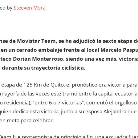
ted by
Steeven Mora
nse de Movistar Team, se ha adjudicó la sexta etapa de
 en un cerrado embalaje frente al local Marcelo Paspu
eco Dorian Monterroso, siendo una vez más, victoria
 durante su trayectoria ciclística.
la etapa de 125 Km de Quito, el pronóstico era victoria par
mayoría de las veces esté tramo entre la capital ecuatori
u residencia), “entre 6 o 7 victorias”, comentó el orgullos
quien dedica esta victoria, junto a su esposa Alejandra que
en meta para celebrar.
eam fue protagonista de principio a fin, una escuadra fu