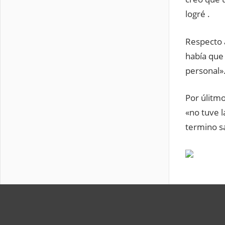
logré .
Respecto a
había que 
personal»
Por úlitmo
«no tuve 
termino sa