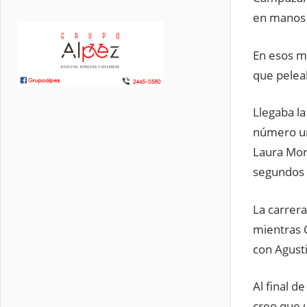
en manos 
En esos mo
que pelea
Llegaba l
número un
Laura Morf
segundos 
La carrera
mientras 
con Agust
Al final d
creo que u