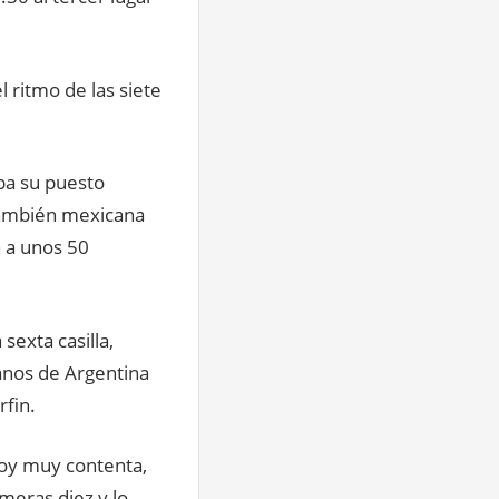
 ritmo de las siete
ba su puesto
 también mexicana
a a unos 50
sexta casilla,
anos de Argentina
fin.
stoy muy contenta,
imeras diez y lo