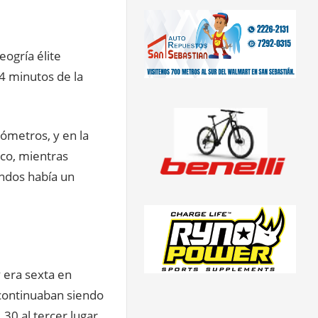
eogría élite
4 minutos de la
ilómetros, y en la
co, mientras
ndos había un
y era sexta en
 continuaban siendo
30 al tercer lugar