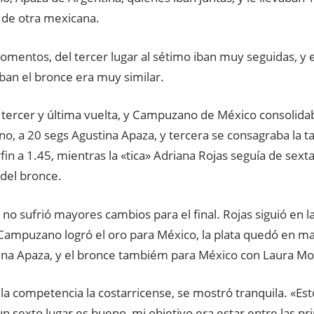
de otra mexicana.
mentos, del tercer lugar al sétimo iban muy seguidas, y el
ban el bronce era muy similar.
a tercer y última vuelta, y Campuzano de México consolida
o, a 20 segs Agustina Apaza, y tercera se consagraba la
in a 1.45, mientras la «tica» Adriana Rojas seguía de sext
del bronce.
 no sufrió mayores cambios para el final. Rojas siguió en la 
Campuzano logró el oro para México, la plata quedó en m
ina Apaza, y el bronce tambiém para México con Laura Mor
e la competencia la costarricense, se mostró tranquila. «E
n sexto lugar es bueno, mi objetivo era estar entre las pr