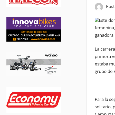
Pos
Este dom
femenina, 
ganadora,
La carrera
primera v
estaba mu
grupo de s
Para la se
solitario,
Campuzano,