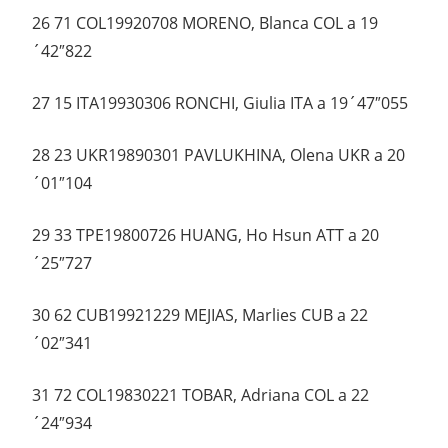
26 71 COL19920708 MORENO, Blanca COL a 19
´42″822
27 15 ITA19930306 RONCHI, Giulia ITA a 19´47″055
28 23 UKR19890301 PAVLUKHINA, Olena UKR a 20
´01″104
29 33 TPE19800726 HUANG, Ho Hsun ATT a 20
´25″727
30 62 CUB19921229 MEJIAS, Marlies CUB a 22
´02″341
31 72 COL19830221 TOBAR, Adriana COL a 22
´24″934