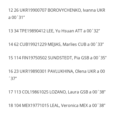
12 26 UKR19900707 BOROVYCHENKO, Ivanna UKR
a 00´31″
13 34 TPE19890412 LEE, Yu Hsuan ATT a 00´32″
14 62 CUB19921229 MEJIAS, Marlies CUB a 00´33″
15 114 FIN19750502 SUNDSTEDT, Pia GSB a 00´35″
16 23 UKR19890301 PAVLUKHINA, Olena UKR a 00
´37″
17 113 COL19861025 LOZANO, Laura GSB a 00´38″
18 104 MEX19771015 LEAL, Veronica MEX a 00´38″