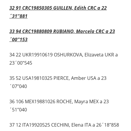
32 91 CRC19850305 GUILLEN, Edith CRC a 22
´31″881
33 94 CRC19880809 RUBIANO, Marcela CRC a 23
´00″153
34 22 UKR19910619 OSHURKOVA, Elizaveta UKR a
23´00″545
35 52 USA19810325 PIERCE, Amber USA a 23
´07″040
36 106 MEX19881026 ROCHE, Mayra MEX a 23
´51″040
37 12 ITA19920525 CECHINI, Elena ITA a 26´18″858