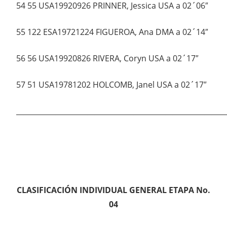
54 55 USA19920926 PRINNER, Jessica USA a 02´06″
55 122 ESA19721224 FIGUEROA, Ana DMA a 02´14″
56 56 USA19920826 RIVERA, Coryn USA a 02´17″
57 51 USA19781202 HOLCOMB, Janel USA a 02´17″
___________________________________________________________
CLASIFICACIÓN INDIVIDUAL GENERAL ETAPA No.
04