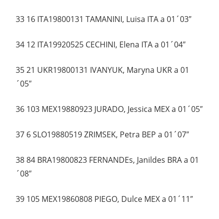
33 16 ITA19800131 TAMANINI, Luisa ITA a 01´03″
34 12 ITA19920525 CECHINI, Elena ITA a 01´04″
35 21 UKR19800131 IVANYUK, Maryna UKR a 01
´05″
36 103 MEX19880923 JURADO, Jessica MEX a 01´05″
37 6 SLO19880519 ZRIMSEK, Petra BEP a 01´07″
38 84 BRA19800823 FERNANDEs, Janildes BRA a 01
´08″
39 105 MEX19860808 PIEGO, Dulce MEX a 01´11″