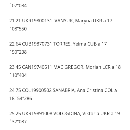
´07″084
21 21 UKR19800131 IVANYUK, Maryna UKR a 17
´08″550
22 64 CUB19870731 TORRES, Yeima CUB a 17
´50″238
23 45 CAN19740511 MAC GREGOR, Moriah LCR a 18
´10″404
24 75 COL19900502 SANABRIA, Ana Cristina COL a
18´54″286
25 25 UKR19891008 VOLOGDINA, Viktoria UKR a 19
´37″087