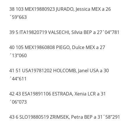
38 103 MEX19880923 JURADO, Jessica MEX a 26
´59″663
39 5 ITA19820719 VALSECHI, Silvia BEP a 27´04″781
40 105 MEX19860808 PIEGO, Dulce MEX a 27
´13″060
41 51 USA19781202 HOLCOMB, Janel USA a 30
´44″611
42 43 ESA19891106 ESTRADA, Xenia LCR a 31
´06″073
43 6 SLO19880519 ZRIMSEK, Petra BEP a 31´58″291