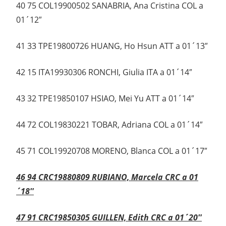
40 75 COL19900502 SANABRIA, Ana Cristina COL a
01´12″
41 33 TPE19800726 HUANG, Ho Hsun ATT a 01´13″
42 15 ITA19930306 RONCHI, Giulia ITA a 01´14″
43 32 TPE19850107 HSIAO, Mei Yu ATT a 01´14″
44 72 COL19830221 TOBAR, Adriana COL a 01´14″
45 71 COL19920708 MORENO, Blanca COL a 01´17″
46 94 CRC19880809 RUBIANO, Marcela CRC a 01
´18″
47 91 CRC19850305 GUILLEN, Edith CRC a 01´20″