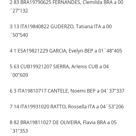
2 83 BRA19790625 FERNANDES, Clemilda BRA a 00
´27″132
3 13 ITA19840822 GUDERZO, Tatiana ITA a 00
´50″540
4 1 ESA19821229 GARCIA, Evelyn BEP a 01´48″405
5 63 CUB19921207 SIERRA, Arlenis CUB a 04
´00″609
6 3 ITA19810717 CANTELE, Noemi BEP a 04´37″337
7 14 ITA19931020 RATTO, Rossella ITA a 04´53″206
8 82 BRA19811027 DE OLIVEIRA, Flavia BRA a 05
´31″353