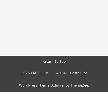
Return To Top
2026 CRCICLISMO
40101 ·
Costa Rica
WordPress Theme: Admiral by ThemeZee.