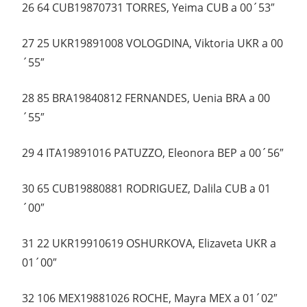
26 64 CUB19870731 TORRES, Yeima CUB a 00´53″
27 25 UKR19891008 VOLOGDINA, Viktoria UKR a 00
´55″
28 85 BRA19840812 FERNANDES, Uenia BRA a 00
´55″
29 4 ITA19891016 PATUZZO, Eleonora BEP a 00´56″
30 65 CUB19880881 RODRIGUEZ, Dalila CUB a 01
´00″
31 22 UKR19910619 OSHURKOVA, Elizaveta UKR a
01´00″
32 106 MEX19881026 ROCHE, Mayra MEX a 01´02″