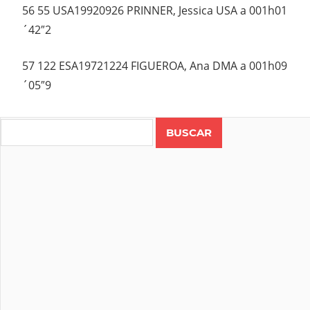
56 55 USA19920926 PRINNER, Jessica USA a 001h01
´42″2
57 122 ESA19721224 FIGUEROA, Ana DMA a 001h09
´05″9
Search