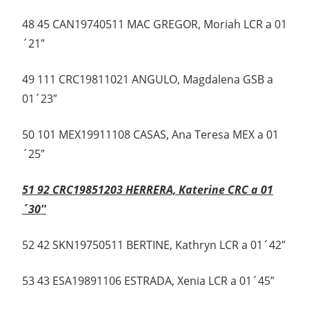
48 45 CAN19740511 MAC GREGOR, Moriah LCR a 01
´21″
49 111 CRC19811021 ANGULO, Magdalena GSB a
01´23″
50 101 MEX19911108 CASAS, Ana Teresa MEX a 01
´25″
51 92 CRC19851203 HERRERA, Katerine CRC a 01
´30″
52 42 SKN19750511 BERTINE, Kathryn LCR a 01´42″
53 43 ESA19891106 ESTRADA, Xenia LCR a 01´45″