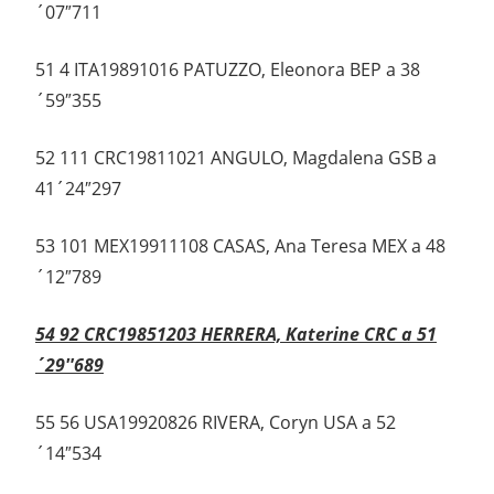
´07″711
51 4 ITA19891016 PATUZZO, Eleonora BEP a 38
´59″355
52 111 CRC19811021 ANGULO, Magdalena GSB a
41´24″297
53 101 MEX19911108 CASAS, Ana Teresa MEX a 48
´12″789
54 92 CRC19851203 HERRERA, Katerine CRC a 51
´29″689
55 56 USA19920826 RIVERA, Coryn USA a 52
´14″534