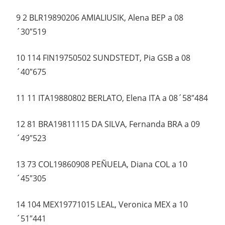
9 2 BLR19890206 AMIALIUSIK, Alena BEP a 08
´30″519
10 114 FIN19750502 SUNDSTEDT, Pia GSB a 08
´40″675
11 11 ITA19880802 BERLATO, Elena ITA a 08´58″484
12 81 BRA19811115 DA SILVA, Fernanda BRA a 09
´49″523
13 73 COL19860908 PEÑUELA, Diana COL a 10
´45″305
14 104 MEX19771015 LEAL, Veronica MEX a 10
´51″441