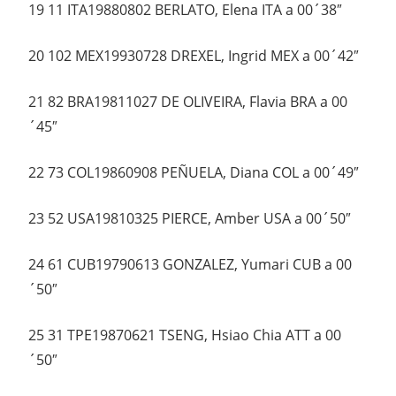
19 11 ITA19880802 BERLATO, Elena ITA a 00´38″
20 102 MEX19930728 DREXEL, Ingrid MEX a 00´42″
21 82 BRA19811027 DE OLIVEIRA, Flavia BRA a 00
´45″
22 73 COL19860908 PEÑUELA, Diana COL a 00´49″
23 52 USA19810325 PIERCE, Amber USA a 00´50″
24 61 CUB19790613 GONZALEZ, Yumari CUB a 00
´50″
25 31 TPE19870621 TSENG, Hsiao Chia ATT a 00
´50″