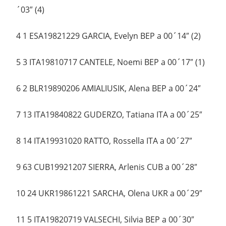
´03″ (4)
4 1 ESA19821229 GARCIA, Evelyn BEP a 00´14″ (2)
5 3 ITA19810717 CANTELE, Noemi BEP a 00´17″ (1)
6 2 BLR19890206 AMIALIUSIK, Alena BEP a 00´24″
7 13 ITA19840822 GUDERZO, Tatiana ITA a 00´25″
8 14 ITA19931020 RATTO, Rossella ITA a 00´27″
9 63 CUB19921207 SIERRA, Arlenis CUB a 00´28″
10 24 UKR19861221 SARCHA, Olena UKR a 00´29″
11 5 ITA19820719 VALSECHI, Silvia BEP a 00´30″