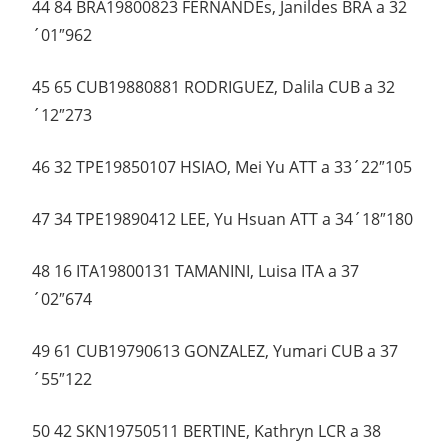
44 84 BRA19800823 FERNANDEs, Janildes BRA a 32
´01″962
45 65 CUB19880881 RODRIGUEZ, Dalila CUB a 32
´12″273
46 32 TPE19850107 HSIAO, Mei Yu ATT a 33´22″105
47 34 TPE19890412 LEE, Yu Hsuan ATT a 34´18″180
48 16 ITA19800131 TAMANINI, Luisa ITA a 37
´02″674
49 61 CUB19790613 GONZALEZ, Yumari CUB a 37
´55″122
50 42 SKN19750511 BERTINE, Kathryn LCR a 38