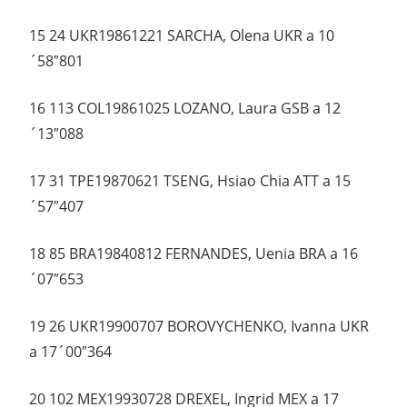
15 24 UKR19861221 SARCHA, Olena UKR a 10
´58″801
16 113 COL19861025 LOZANO, Laura GSB a 12
´13″088
17 31 TPE19870621 TSENG, Hsiao Chia ATT a 15
´57″407
18 85 BRA19840812 FERNANDES, Uenia BRA a 16
´07″653
19 26 UKR19900707 BOROVYCHENKO, Ivanna UKR
a 17´00″364
20 102 MEX19930728 DREXEL, Ingrid MEX a 17