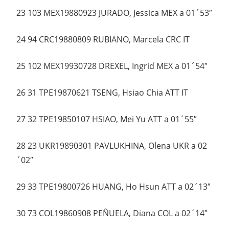
23 103 MEX19880923 JURADO, Jessica MEX a 01´53″
24 94 CRC19880809 RUBIANO, Marcela CRC IT
25 102 MEX19930728 DREXEL, Ingrid MEX a 01´54″
26 31 TPE19870621 TSENG, Hsiao Chia ATT IT
27 32 TPE19850107 HSIAO, Mei Yu ATT a 01´55″
28 23 UKR19890301 PAVLUKHINA, Olena UKR a 02
´02″
29 33 TPE19800726 HUANG, Ho Hsun ATT a 02´13″
30 73 COL19860908 PEÑUELA, Diana COL a 02´14″