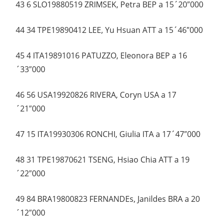
43 6 SLO19880519 ZRIMSEK, Petra BEP a 15´20″000
44 34 TPE19890412 LEE, Yu Hsuan ATT a 15´46″000
45 4 ITA19891016 PATUZZO, Eleonora BEP a 16
´33″000
46 56 USA19920826 RIVERA, Coryn USA a 17
´21″000
47 15 ITA19930306 RONCHI, Giulia ITA a 17´47″000
48 31 TPE19870621 TSENG, Hsiao Chia ATT a 19
´22″000
49 84 BRA19800823 FERNANDEs, Janildes BRA a 20
´12″000