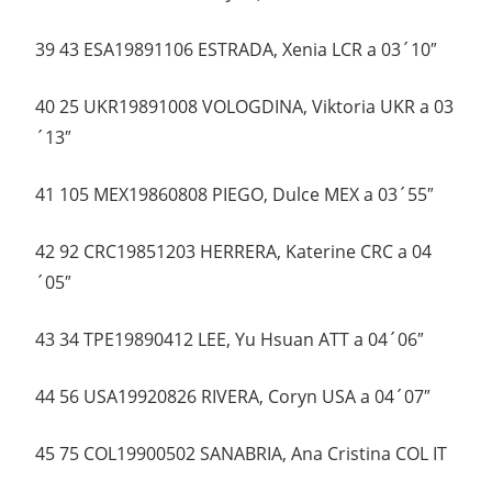
39 43 ESA19891106 ESTRADA, Xenia LCR a 03´10″
40 25 UKR19891008 VOLOGDINA, Viktoria UKR a 03
´13″
41 105 MEX19860808 PIEGO, Dulce MEX a 03´55″
42 92 CRC19851203 HERRERA, Katerine CRC a 04
´05″
43 34 TPE19890412 LEE, Yu Hsuan ATT a 04´06″
44 56 USA19920826 RIVERA, Coryn USA a 04´07″
45 75 COL19900502 SANABRIA, Ana Cristina COL IT