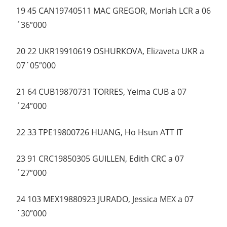
19 45 CAN19740511 MAC GREGOR, Moriah LCR a 06
´36″000
20 22 UKR19910619 OSHURKOVA, Elizaveta UKR a
07´05″000
21 64 CUB19870731 TORRES, Yeima CUB a 07
´24″000
22 33 TPE19800726 HUANG, Ho Hsun ATT IT
23 91 CRC19850305 GUILLEN, Edith CRC a 07
´27″000
24 103 MEX19880923 JURADO, Jessica MEX a 07
´30″000