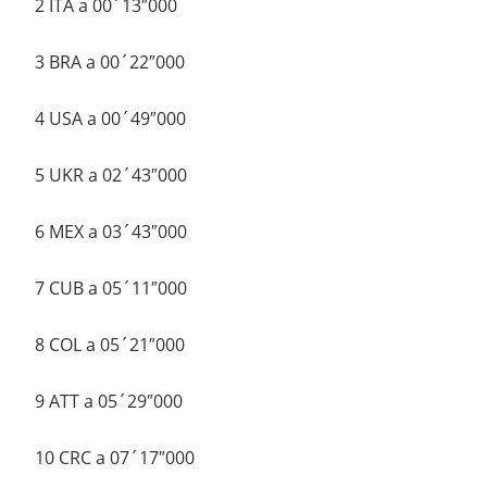
2 ITA a 00´13″000
3 BRA a 00´22″000
4 USA a 00´49″000
5 UKR a 02´43″000
6 MEX a 03´43″000
7 CUB a 05´11″000
8 COL a 05´21″000
9 ATT a 05´29″000
10 CRC a 07´17″000