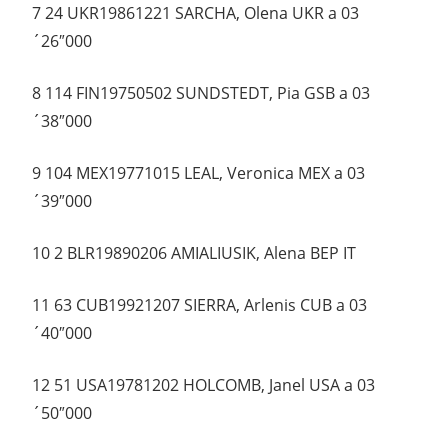
7 24 UKR19861221 SARCHA, Olena UKR a 03
´26″000
8 114 FIN19750502 SUNDSTEDT, Pia GSB a 03
´38″000
9 104 MEX19771015 LEAL, Veronica MEX a 03
´39″000
10 2 BLR19890206 AMIALIUSIK, Alena BEP IT
11 63 CUB19921207 SIERRA, Arlenis CUB a 03
´40″000
12 51 USA19781202 HOLCOMB, Janel USA a 03
´50″000