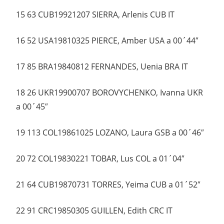
15 63 CUB19921207 SIERRA, Arlenis CUB IT
16 52 USA19810325 PIERCE, Amber USA a 00´44″
17 85 BRA19840812 FERNANDES, Uenia BRA IT
18 26 UKR19900707 BOROVYCHENKO, Ivanna UKR
a 00´45″
19 113 COL19861025 LOZANO, Laura GSB a 00´46″
20 72 COL19830221 TOBAR, Lus COL a 01´04″
21 64 CUB19870731 TORRES, Yeima CUB a 01´52″
22 91 CRC19850305 GUILLEN, Edith CRC IT