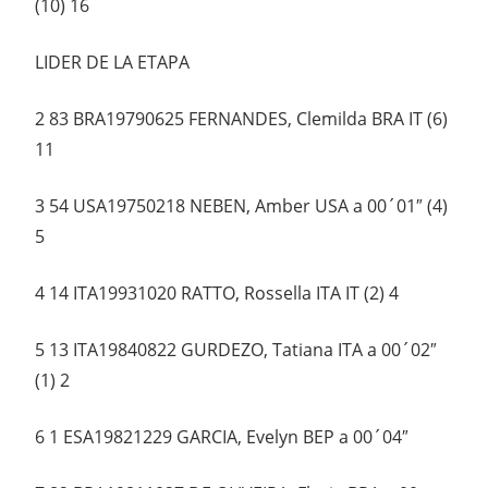
(10) 16
LIDER DE LA ETAPA
2 83 BRA19790625 FERNANDES, Clemilda BRA IT (6)
11
3 54 USA19750218 NEBEN, Amber USA a 00´01″ (4)
5
4 14 ITA19931020 RATTO, Rossella ITA IT (2) 4
5 13 ITA19840822 GURDEZO, Tatiana ITA a 00´02″
(1) 2
6 1 ESA19821229 GARCIA, Evelyn BEP a 00´04″