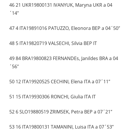
46 21 UKR19800131 IVANYUK, Maryna UKR a 04
´14″
47 4 ITA19891016 PATUZZO, Eleonora BEP a 04´50″
48 5 ITA19820719 VALSECHI, Silvia BEP IT
49 84 BRA19800823 FERNANDEs, Janildes BRA a 04
´56″
50 12 ITA19920525 CECHINI, Elena ITA a 07´11″
51 15 ITA19930306 RONCHI, Giulia ITA IT
52 6 SLO19880519 ZRIMSEK, Petra BEP a 07´21″
53 16 ITA19800131 TAMANINI, Luisa ITA a 07´53″