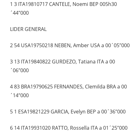
1 3 ITA19810717 CANTELE, Noemi BEP 005h30
´44″000
LIDER GENERAL
2 54 USA19750218 NEBEN, Amber USA a 00´05″000
3 13 ITA19840822 GURDEZO, Tatiana ITA a 00
´06″000
4 83 BRA19790625 FERNANDES, Clemilda BRA a 00
´14″000
5 1 ESA19821229 GARCIA, Evelyn BEP a 00´36″000
6 14 ITA19931020 RATTO, Rossella ITA a 01´25″000