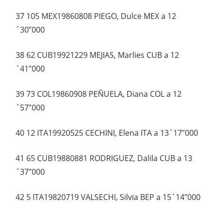
37 105 MEX19860808 PIEGO, Dulce MEX a 12
´30″000
38 62 CUB19921229 MEJIAS, Marlies CUB a 12
´41″000
39 73 COL19860908 PEÑUELA, Diana COL a 12
´57″000
40 12 ITA19920525 CECHINI, Elena ITA a 13´17″000
41 65 CUB19880881 RODRIGUEZ, Dalila CUB a 13
´37″000
42 5 ITA19820719 VALSECHI, Silvia BEP a 15´14″000