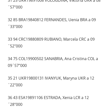
31 25 UKR19891008 VOLOGDINA, Viktoria UKR a 08
´57″000
32 85 BRA19840812 FERNANDES, Uenia BRA a 09
´33″000
33 94 CRC19880809 RUBIANO, Marcela CRC a 09
´52″000
34 75 COL19900502 SANABRIA, Ana Cristina COL a
09´57″000
35 21 UKR19800131 IVANYUK, Maryna UKR a 12
´22″000
36 43 ESA19891106 ESTRADA, Xenia LCR a 12
´28″000