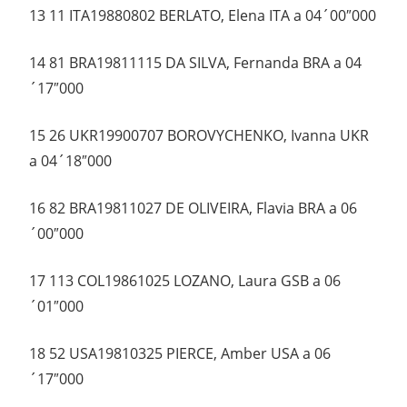
13 11 ITA19880802 BERLATO, Elena ITA a 04´00″000
14 81 BRA19811115 DA SILVA, Fernanda BRA a 04
´17″000
15 26 UKR19900707 BOROVYCHENKO, Ivanna UKR
a 04´18″000
16 82 BRA19811027 DE OLIVEIRA, Flavia BRA a 06
´00″000
17 113 COL19861025 LOZANO, Laura GSB a 06
´01″000
18 52 USA19810325 PIERCE, Amber USA a 06
´17″000