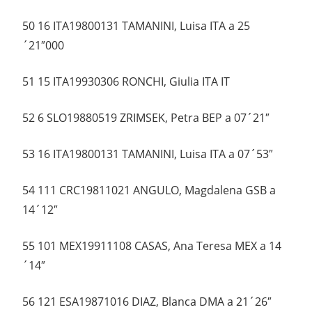
50 16 ITA19800131 TAMANINI, Luisa ITA a 25
´21″000
51 15 ITA19930306 RONCHI, Giulia ITA IT
52 6 SLO19880519 ZRIMSEK, Petra BEP a 07´21″
53 16 ITA19800131 TAMANINI, Luisa ITA a 07´53″
54 111 CRC19811021 ANGULO, Magdalena GSB a
14´12″
55 101 MEX19911108 CASAS, Ana Teresa MEX a 14
´14″
56 121 ESA19871016 DIAZ, Blanca DMA a 21´26″