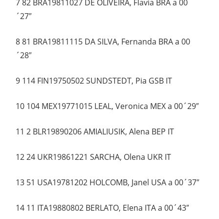
7 82 BRA19811027 DE OLIVEIRA, Flavia BRA a 00
´27″
8 81 BRA19811115 DA SILVA, Fernanda BRA a 00
´28″
9 114 FIN19750502 SUNDSTEDT, Pia GSB IT
10 104 MEX19771015 LEAL, Veronica MEX a 00´29″
11 2 BLR19890206 AMIALIUSIK, Alena BEP IT
12 24 UKR19861221 SARCHA, Olena UKR IT
13 51 USA19781202 HOLCOMB, Janel USA a 00´37″
14 11 ITA19880802 BERLATO, Elena ITA a 00´43″