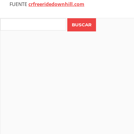
FUENTE
crfreeridedownhill.com
Search