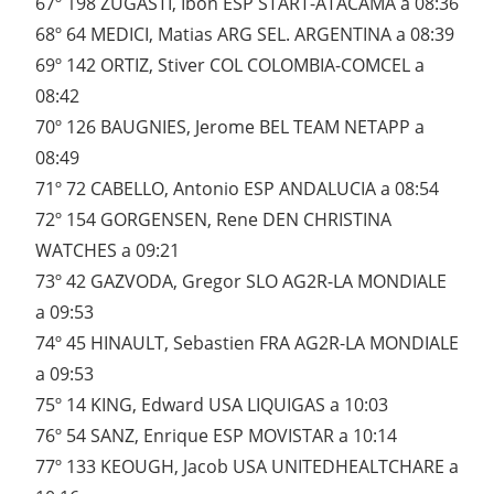
67º 198 ZUGASTI, Ibon ESP START-ATACAMA a 08:36
68º 64 MEDICI, Matias ARG SEL. ARGENTINA a 08:39
69º 142 ORTIZ, Stiver COL COLOMBIA-COMCEL a
08:42
70º 126 BAUGNIES, Jerome BEL TEAM NETAPP a
08:49
71º 72 CABELLO, Antonio ESP ANDALUCIA a 08:54
72º 154 GORGENSEN, Rene DEN CHRISTINA
WATCHES a 09:21
73º 42 GAZVODA, Gregor SLO AG2R-LA MONDIALE
a 09:53
74º 45 HINAULT, Sebastien FRA AG2R-LA MONDIALE
a 09:53
75º 14 KING, Edward USA LIQUIGAS a 10:03
76º 54 SANZ, Enrique ESP MOVISTAR a 10:14
77º 133 KEOUGH, Jacob USA UNITEDHEALTCHARE a