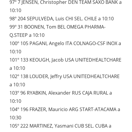
97º 7 JENSEN, Christopher DEN TEAM SAXO BANK a
10:10
98º 204 SEPULVEDA, Luis CHI SEL. CHILE a 10:10
99º 31 BOONEN, Tom BEL OMEGA PHARMA-
Q.STEEP a 10:10
100º 105 PAGANI, Angelo ITA COLNAGO-CSF INOX a
10:10
101º 133 KEOUGH, Jacob USA UNITEDHEALTCHARE
a 10:10
102º 138 LOUDER, Jeffry USA UNITEDHEALTCHARE
a 10:10
103º 96 RYABKIN, Alexander RUS CAJA RURAL a
10:10
104º 196 FRAZER, Mauricio ARG START-ATACAMA a
10:30
105º 222 MARTINEZ, Yasmani CUB SEL. CUBA a