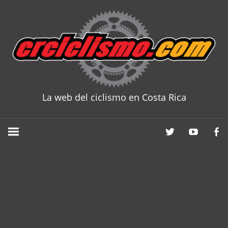
Skip
to
content
La web del ciclismo en Costa Rica
CRCICLISM