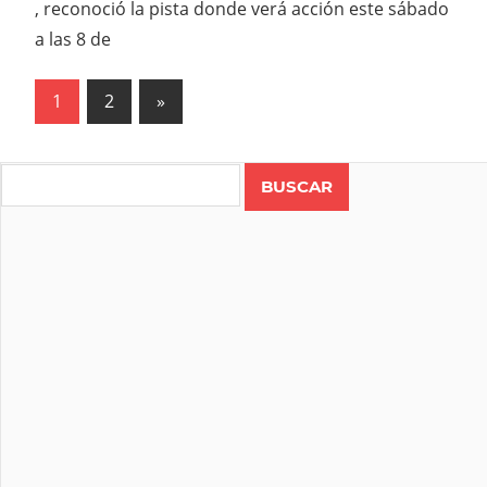
, reconoció la pista donde verá acción este sábado
a las 8 de
Paginación
Next
1
2
»
Posts
de
entradas
Search