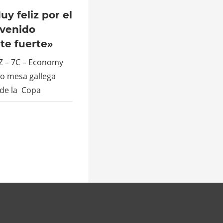
uy feliz por el
 venido
te fuerte»
Z – 7C – Economy
izo mesa gallega
 de la Copa