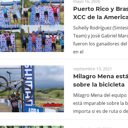
mayo 16, 2026
Puerto Rico y Bras
XCC de la Americ
Suheily Rodríguez (Sinte
Team) y José Gabriel Mar
fueron los ganadores del 
en el
septiembre 13, 2021
Milagro Mena est
sobre la bicicleta
Milagro Mena del equipo 
está imparable sobre la bi
importa si es de ruta o d