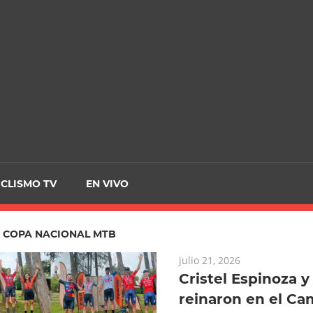
CRCICLISMO
ICLISMO TV
EN VIVO
:
COPA NACIONAL MTB
julio 21, 2026
Cristel Espinoza y
reinaron en el C