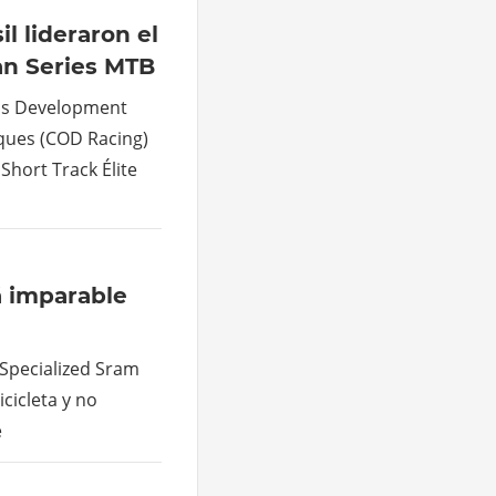
il lideraron el
an Series MTB
sis Development
ques (COD Racing)
Short Track Élite
á imparable
Specialized Sram
cicleta y no
e