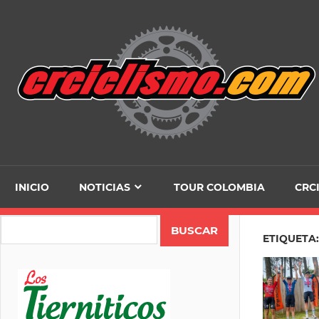
Skip
to
content
INICIO
NOTICIAS
TOUR COLOMBIA
CRC
Search
ETIQUETA