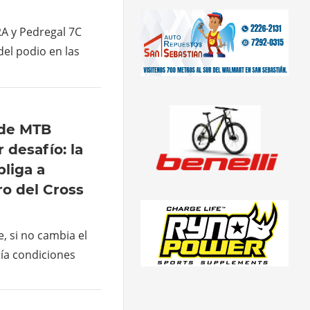
RA y Pedregal 7C
del podio en las
 de MTB
 desafío: la
bliga a
ro del Cross
, si no cambia el
ía condiciones