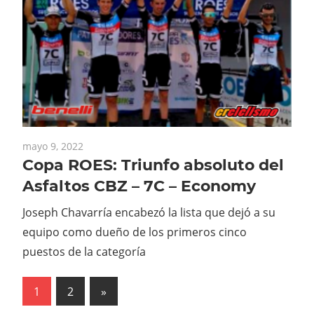
mayo 9, 2022
Copa ROES: Triunfo absoluto del
Asfaltos CBZ – 7C – Economy
Joseph Chavarría encabezó la lista que dejó a su
equipo como dueño de los primeros cinco
puestos de la categoría
Paginación
Next
1
2
»
Posts