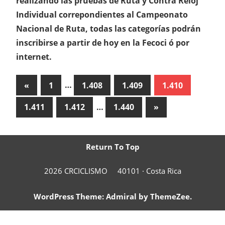
realizando las pruebas de Ruta y Contra Reloj
Individual correpondientes al Campeonato
Nacional de Ruta, todas las categorías podrán
inscribirse a partir de hoy en la Fecoci ó por
internet.
Paginación
Previous
«
1
…
1.408
1.409
1.410
Posts
de
Next
1.411
1.412
…
1.440
»
entradas
Posts
Return To Top
2026 CRCICLISMO
40101 ·
Costa Rica
WordPress Theme: Admiral by ThemeZee.