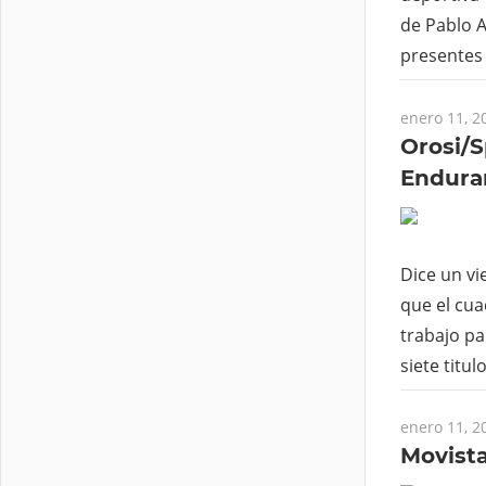
de Pablo A
presentes 
enero 11, 2
Orosi/S
Enduran
Dice un vi
que el cua
trabajo pa
siete titu
enero 11, 2
Movista