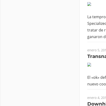
La tempro
Specialize
tratar de 
ganaron d
enero 5, 20
Transna
El «ok» de
nuevo coo
enero 4, 20
Downhil