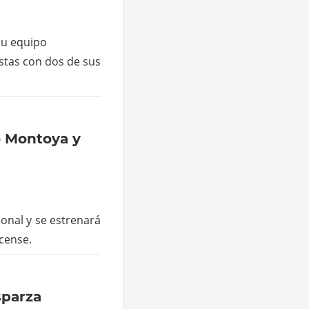
su equipo
stas con dos de sus
o Montoya y
onal y se estrenará
icense.
sparza