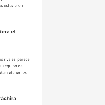
es estuvieron
dera el
os rivales, parece
 su equipo de
tar retener los
Táchira