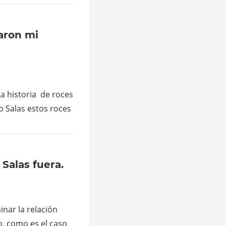
taron mi
La historia de roces
o Salas estos roces
 Salas fuera.
inar la relación
o, como es el caso