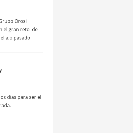
 Grupo Orosi
n el gran reto de
 el a;o pasado
y
os días para ser el
rada.