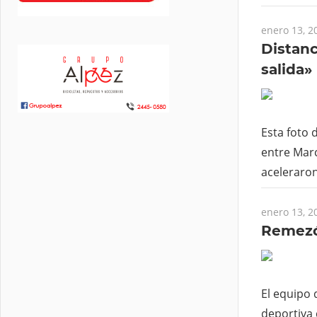
enero 13, 2
Distanc
salida»
Esta foto 
entre Marc
aceleraron
enero 13, 2
Remezón
El equipo 
deportiva 