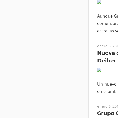
Aunque Gre
comenzará 
estrellas 
enero 8, 20
Nueva e
Deiber 
Un nuevo 
en el ámbi
enero 6, 20
Grupo O