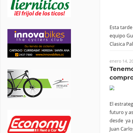
Esta tarde
equipo Gui
Clasica P
enero 14, 2
Tenemos
compro
El estrate
futuro y a
desde ya p
Juan Carlo