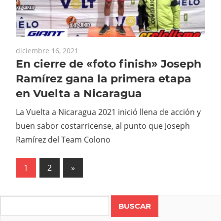
diciembre 16, 2021
En cierre de «foto finish» Joseph
Ramírez gana la primera etapa
en Vuelta a Nicaragua
La Vuelta a Nicaragua 2021 inició llena de acción y
buen sabor costarricense, al punto que Joseph
Ramírez del Team Colono
Paginación
Next
1
2
»
Posts
de
entradas
Search