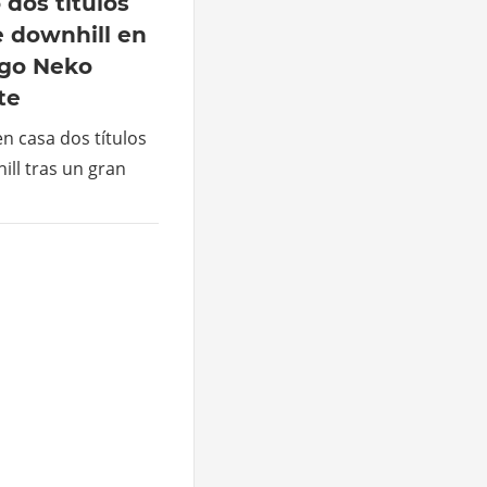
 dos títulos
 downhill en
ngo Neko
te
en casa dos títulos
ll tras un gran