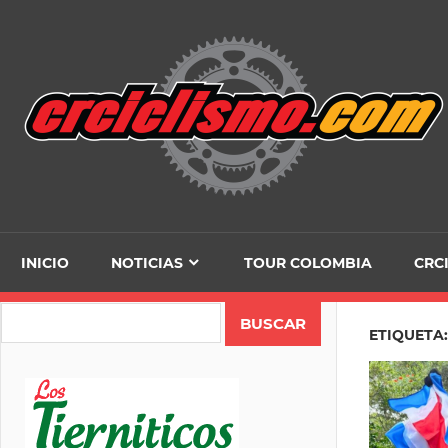
Skip
to
content
INICIO
NOTICIAS
TOUR COLOMBIA
CRC
Search
ETIQUETA