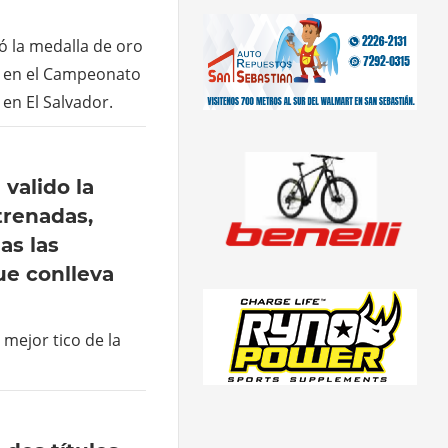
ó la medalla de oro
1 en el Campeonato
en El Salvador.
valido la
trenadas,
as las
ue conlleva
 mejor tico de la