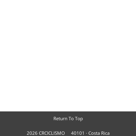
Return To Top
2026 CRCICLISMO
40101 ·
Costa Rica