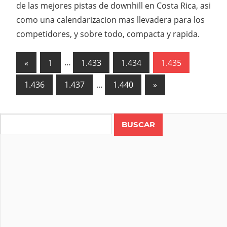
de las mejores pistas de downhill en Costa Rica, asi
como una calendarizacion mas llevadera para los
competidores, y sobre todo, compacta y rapida.
Paginación
Previous
«
1
…
1.433
1.434
1.435
Posts
de
Next
1.436
1.437
…
1.440
»
entradas
Posts
Search