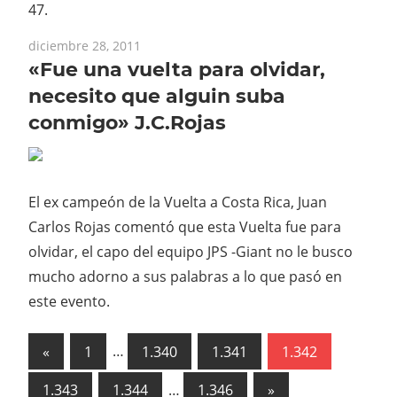
47.
diciembre 28, 2011
«Fue una vuelta para olvidar,
necesito que alguin suba
conmigo» J.C.Rojas
El ex campeón de la Vuelta a Costa Rica, Juan
Carlos Rojas comentó que esta Vuelta fue para
olvidar, el capo del equipo JPS -Giant no le busco
mucho adorno a sus palabras a lo que pasó en
este evento.
Paginación
Previous
«
1
…
1.340
1.341
1.342
Posts
de
Next
1.343
1.344
…
1.346
»