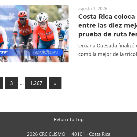
agosto 1, 2026
Costa Rica coloca 
entre las diez mej
prueba de ruta f
Dixiana Quesada finalizó 
como la mejor de la trico
ación
Next
3
…
1.267
»
Posts
das
Return To Top
2026 CRCICLISMO
40101 ·
Costa Rica