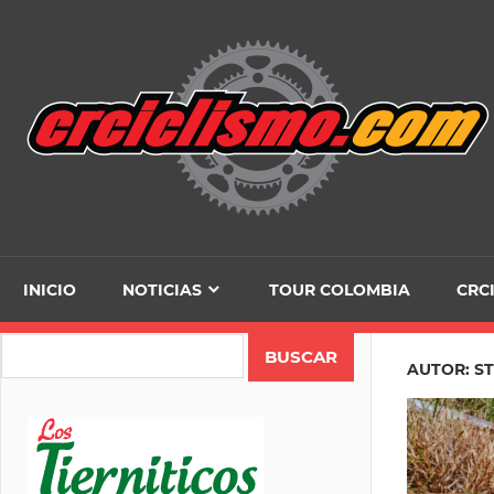
Skip
to
content
INICIO
NOTICIAS
TOUR COLOMBIA
CRC
Search
AUTOR:
S