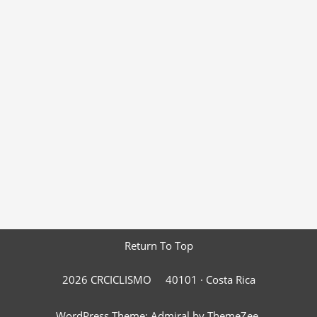
Return To Top
2026 CRCICLISMO
40101 ·
Costa Rica
WordPress Theme: Admiral by ThemeZee.