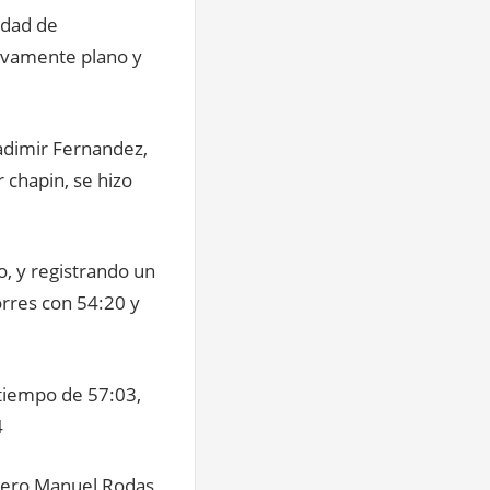
idad de
tivamente plano y
ladimir Fernandez,
 chapin, se hizo
o, y registrando un
rres con 54:20 y
 tiempo de 57:03,
4
añero Manuel Rodas