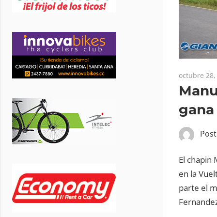
octubre 28,
Manue
gana 
Pos
El chapin
en la Vuel
parte el m
Fernandez