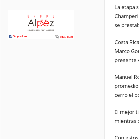
La etapa 
Champeric
se prestab
Costa Rica
Marco Gom
presente y
Manuel Rod
promedio 
cerró el p
El mejor t
mientras 
Con estos