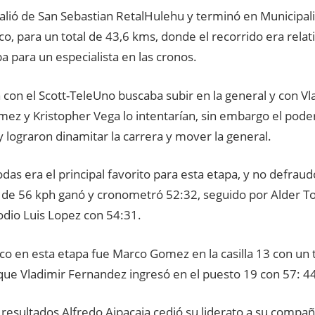
salió de San Sebastian RetalHulehu y terminó en Municipal
o, para un total de 43,6 kms, donde el recorrido era rela
a para un especialista en las cronos.
 con el Scott-TeleUno buscaba subir en la general y con V
ez y Kristopher Vega lo intentarían, sin embargo el poder
 lograron dinamitar la carrera y mover la general.
as era el principal favorito para esta etapa, y no defraud
de 56 kph ganó y cronometró 52:32, seguido por Alder To
odio Luis Lopez con 54:31.
ico en esta etapa fue Marco Gomez en la casilla 13 con un
que Vladimir Fernandez ingresó en el puesto 19 con 57: 4
 resultados Alfredo Ajpacaja cedió su liderato a su comp