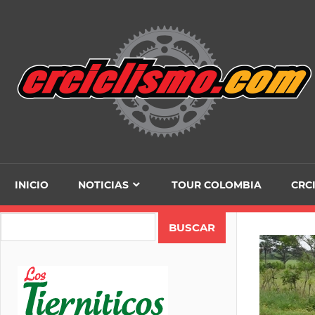
Skip
to
content
INICIO
NOTICIAS
TOUR COLOMBIA
CRC
Search