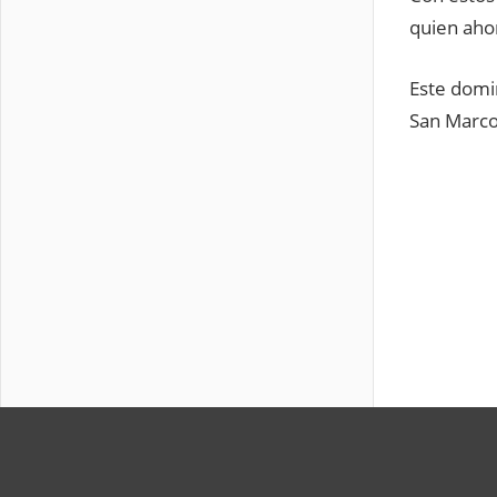
quien ahor
Este domin
San Marcos