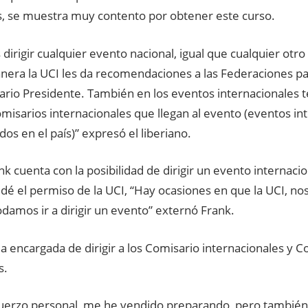
s, se muestra muy contento por obtener este curso.
irigir cualquier evento nacional, igual que cualquier ot
nera la UCI les da recomendaciones a las Federaciones p
ario Presidente. También en los eventos internacionales 
comisarios internacionales que llegan al evento (eventos in
dos en el país)” expresó el liberiano.
k cuenta con la posibilidad de dirigir un evento internaci
 dé el permiso de la UCI, “Hay ocasiones en que la UCI, n
damos ir a dirigir un evento” externó Frank.
la encargada de dirigir a los Comisario internacionales y C
s.
fuerzo personal, me he vendido preparando, pero también