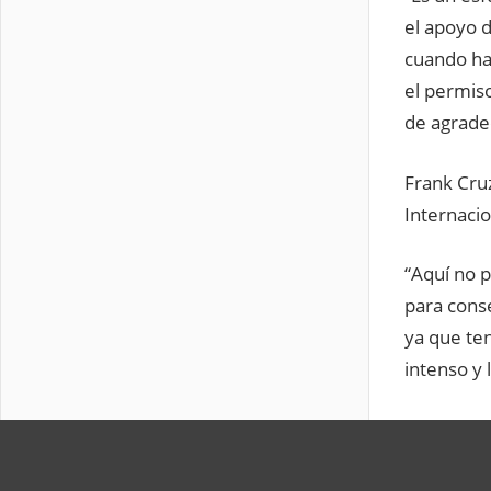
el apoyo d
cuando hay
el permiso
de agradec
Frank Cruz
Internacio
“Aquí no p
para cons
ya que ten
intenso y 