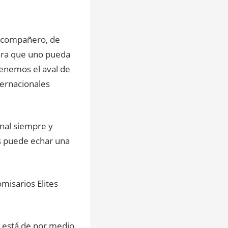
ro compañero, de
ara que uno pueda
tenemos el aval de
ternacionales
onal siempre y
os puede echar una
omisarios Elites
 está de por medio