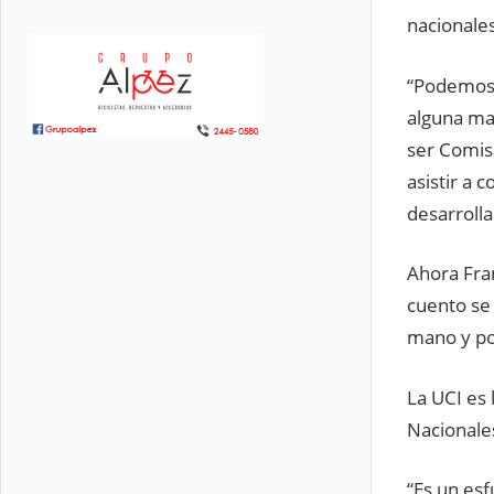
nacionale
“Podemos d
alguna ma
ser Comis
asistir a 
desarrolla
Ahora Fran
cuento se
mano y po
La UCI es 
Nacionale
“Es un es