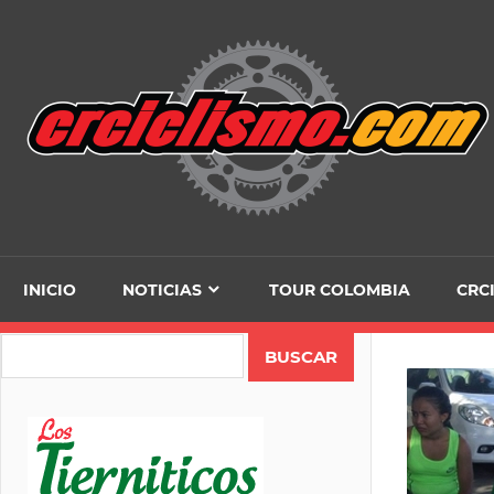
Skip
to
content
INICIO
NOTICIAS
TOUR COLOMBIA
CRC
Search