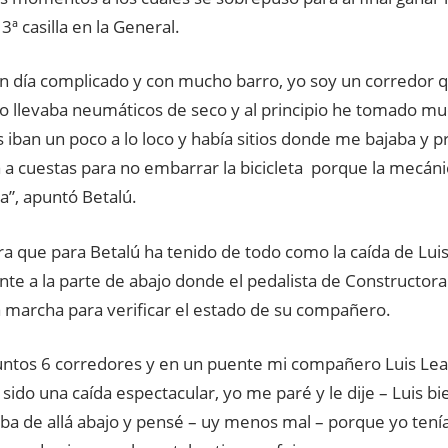
a 3ª casilla en la General.
un día complicado y con mucho barro, yo soy un corredor 
ro llevaba neumáticos de seco y al principio he tomado m
s iban un poco a lo loco y había sitios donde me bajaba y p
ta a cuestas para no embarrar la bicicleta porque la mecán
a”, apuntó Betalú.
a que para Betalú ha tenido de todo como la caída de Luis
nte a la parte de abajo donde el pedalista de Constructor
a marcha para verificar el estado de su compañero.
untos 6 corredores y en un puente mi compañero Luis Lea
 sido una caída espectacular, yo me paré y le dije – Luis bi
ba de allá abajo y pensé – uy menos mal – porque yo tenía