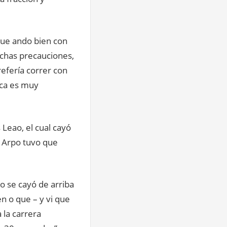
que ando bien con
uchas precauciones,
refería correr con
ica es muy
 Leao, el cual cayó
a Arpo tuvo que
o se cayó de arriba
en o que – y vi que
 la carrera