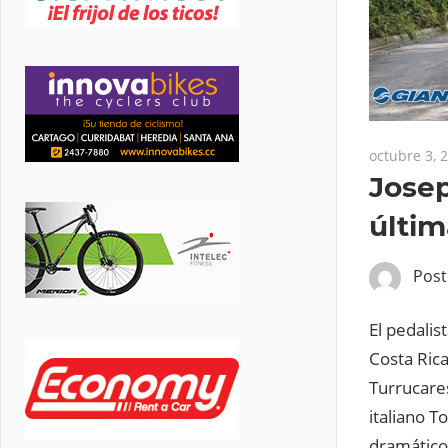
octubre 3, 
Josep
últim
Pos
El pedalis
Costa Ric
Turrucare
italiano T
dramáticos