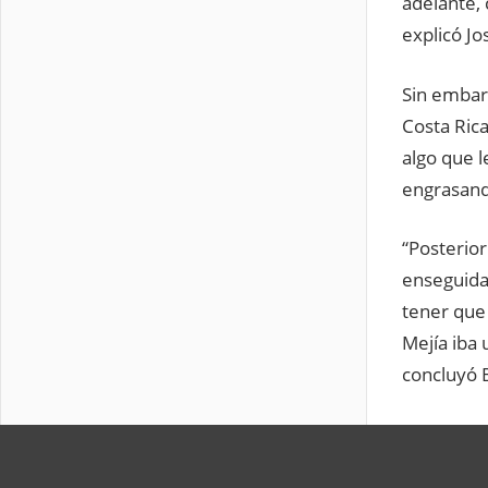
adelante,
explicó Jo
Sin embarg
Costa Rica
algo que l
engrasando
“Posterio
enseguida 
tener que 
Mejía iba u
concluyó 