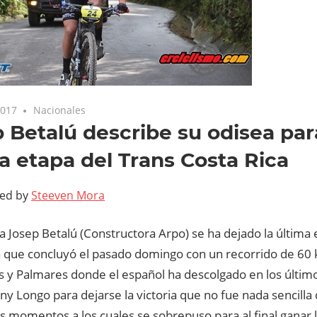
2017
Nacionales
 Betalú describe su odisea pa
a etapa del Trans Costa Rica
ted by
Steeven Mora
ta Josep Betalú (Constructora Arpo) se ha dejado la última 
a que concluyó el pasado domingo con un recorrido de 60 
s y Palmares donde el español ha descolgado en los último
ony Longo para dejarse la victoria que no fue nada sencill
 momentos a los cuales se sobrepuso para al final ganar l