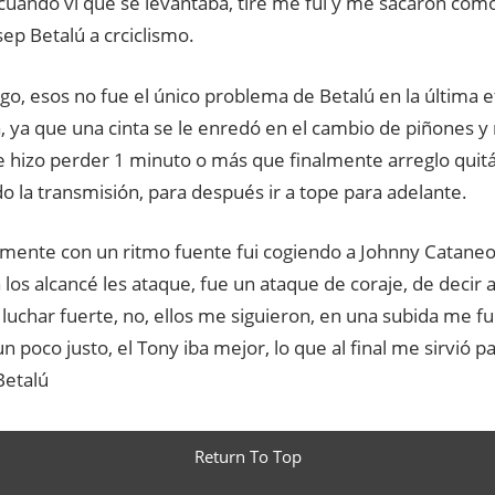
 cuando vi que se levantaba, tire me fui y me sacaron com
sep Betalú a crciclismo.
o, esos no fue el único problema de Betalú en la última e
, ya que una cinta se le enredó en el cambio de piñones y 
e hizo perder 1 minuto o más que finalmente arreglo quit
 la transmisión, para después ir a tope para adelante.
rmente con un ritmo fuente fui cogiendo a Johnny Catane
los alcancé les ataque, fue un ataque de coraje, de decir a
luchar fuerte, no, ellos me siguieron, en una subida me fu
n poco justo, el Tony iba mejor, lo que al final me sirvió par
Betalú
Return To Top