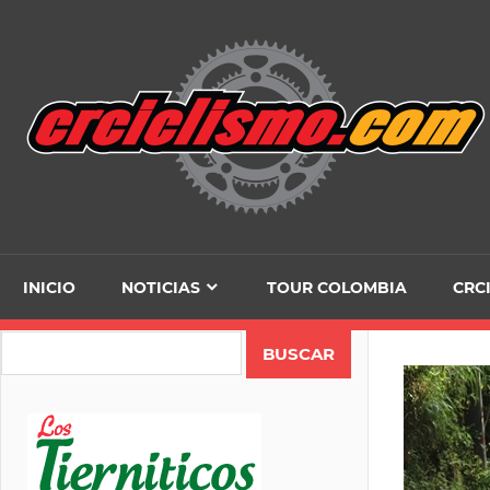
Skip
to
content
INICIO
NOTICIAS
TOUR COLOMBIA
CRC
Search