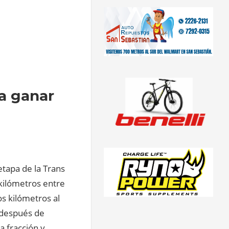
ra ganar
etapa de la Trans
kilómetros entre
s kilómetros al
a después de
a fracción y