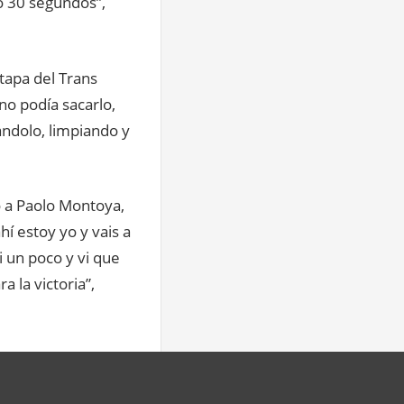
o 30 segundos”,
tapa del Trans
no podía sacarlo,
ándolo, limpiando y
o a Paolo Montoya,
hí estoy yo y vais a
i un poco y vi que
a la victoria”,