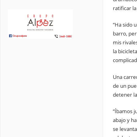
ratificar l
“Ha sido 
barro, pe
mis rivale
la bicicle
complicad
Una carrer
de un pue
detener l
“Íbamos j
abajo y ha
se levanta