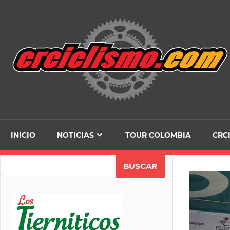
Skip
to
content
INICIO
NOTICIAS
TOUR COLOMBIA
CRC
Search