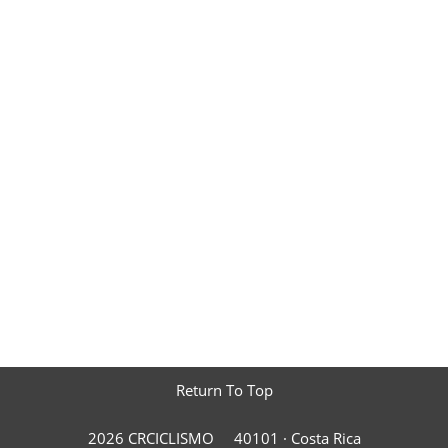
Return To Top
2026 CRCICLISMO
40101 ·
Costa Rica