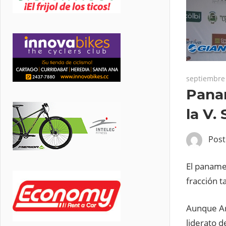
septiembre 
Panam
la V.
Pos
El panameñ
fracción t
Aunque Ar
liderato d