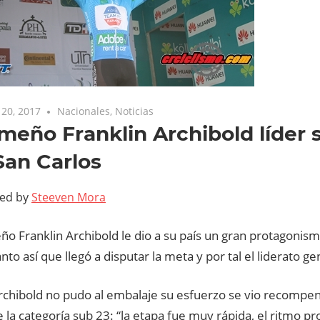
20, 2017
Nacionales
,
Noticias
eño Franklin Archibold líder 
 San Carlos
ted by
Steeven Mora
o Franklin Archibold le dio a su país un gran protagonism
anto así que llegó a disputar la meta y por tal el liderato ge
chibold no pudo al embalaje su esfuerzo se vio recompen
e la categoría sub 23: “la etapa fue muy rápida, el ritmo 