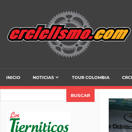
Skip
to
content
INICIO
NOTICIAS
TOUR COLOMBIA
CRC
Search