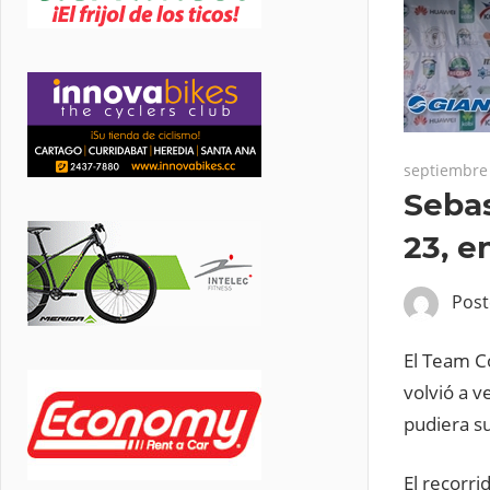
septiembre 
Sebas
23, e
Pos
El Team Co
volvió a v
pudiera su
El recorr