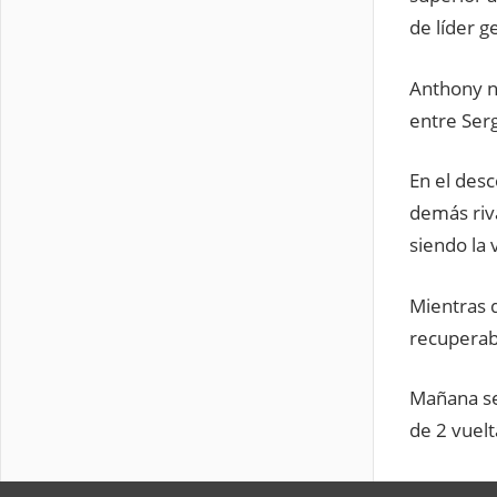
de líder g
Anthony no
entre Serg
En el desc
demás riva
siendo la 
Mientras 
recuperaba
Mañana se
de 2 vuelt