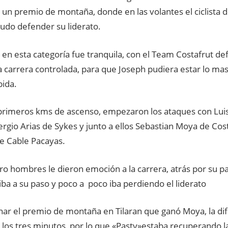
 un premio de montaña, donde en las volantes el ciclista 
udo defender su liderato.
 en esta categoría fue tranquila, con el Team Costafrut d
a carrera controlada, para que Joseph pudiera estar lo mas
bida.
 primeros kms de ascenso, empezaron los ataques con Lui
rgio Arias de Sykes y junto a ellos Sebastian Moya de Cos
e Cable Pacayas.
ro hombres le dieron emoción a la carrera, atrás por su pa
 iba a su paso y poco a poco iba perdiendo el liderato
nar el premio de montaña en Tilaran que ganó Moya, la di
 los tres minutos, por lo que «Pasty»estaba recuperando l