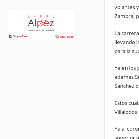
volantes y
Zamora, p
La carrera
llevando l
para la su
Ya en los
ademas Se
Sanchez d
Estos cuat
Villalobos
Ya al coro
superior a