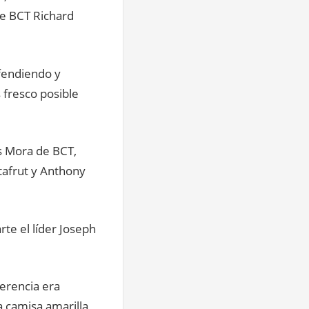
de BCT Richard
efendiendo y
 fresco posible
s Mora de BCT,
tafrut y Anthony
rte el líder Joseph
ferencia era
a camisa amarilla