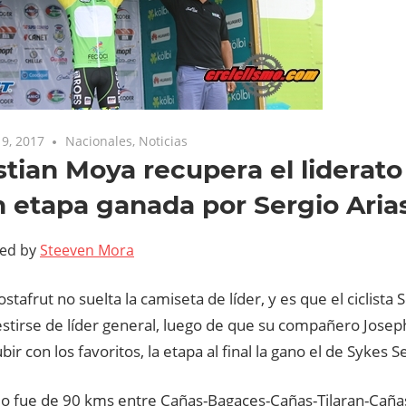
9, 2017
Nacionales
,
Noticias
tian Moya recupera el liderato
n etapa ganada por Sergio Arias
ted by
Steeven Mora
stafrut no suelta la camiseta de líder, y es que el ciclista
estirse de líder general, luego de que su compañero Joseph
bir con los favoritos, la etapa al final la gano el de Sykes S
ido fue de 90 kms entre Cañas-Bagaces-Cañas-Tilaran-Caña