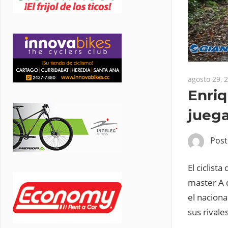
agosto 29, 
Enriq
jueg
Pos
El ciclist
master A d
el naciona
sus rivale