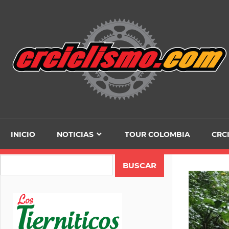
Skip
to
content
INICIO
NOTICIAS
TOUR COLOMBIA
CRC
Search