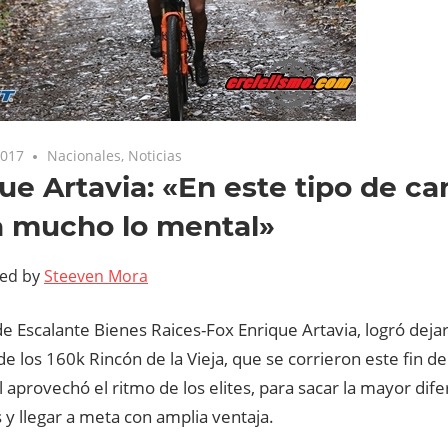
2017
Nacionales
,
Noticias
ue Artavia: «En este tipo de ca
a mucho lo mental»
ted by
Steeven Mora
a de Escalante Bienes Raices-Fox Enrique Artavia, logró deja
e los 160k Rincón de la Vieja, que se corrieron este fin d
l aprovechó el ritmo de los elites, para sacar la mayor dife
s y llegar a meta con amplia ventaja.