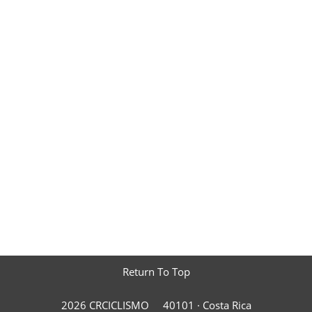
Return To Top
2026 CRCICLISMO
40101 ·
Costa Rica